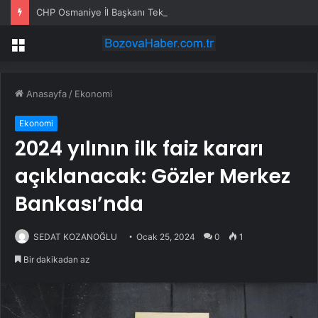
CHP Osmaniye İl Başkanı Tekerek: ‘Adamcılık ve ayrımcılık dönemi bitti’
Menü
Anasayfa
/
Ekonomi
Ekonomi
2024 yılının ilk faiz kararı
açıklanacak: Gözler Merkez
Bankası’nda
SEDAT KOZANOĞLU
Ocak 25, 2024
0
1
Bir dakikadan az