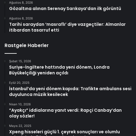
Ağustos 8, 2026
Gözaltına alınan Serenay Sarıkaya’dan ilk görüntü
Ağustos 8, 2026
Tarihi saraydan ‘masraflı’ diye vazgeçtiler: Almanlar
itibardan tasarruf etti
Rastgele Haberler
Şubat 15, 2026
Suriye-İngiltere hattında yeni dönem, Londra
Büyükelçiliği yeniden açıldı
Eylül 20, 2025
İstanbul’da yeni dönem kapıda: Trafikte ambulans sesi
duyulunca müzik kesilecek
Nisan 10, 2026
”Ayakçı” iddialarına yanıt verdi: Rapçi Canbay’dan
olay sözler!
Mayıs 22, 2025
Xpeng hisseleri güçlü 1. çeyrek sonuçları ve olumlu