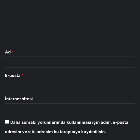
r
u
m
*
Ad
*
E-posta
*
İnternet sitesi
Daha sonraki yorumlarımda kullanılması için adım, e-posta
adresim ve site adresim bu tarayıcıya kaydedilsin.