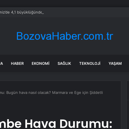
niz’de 4,1 büyüklüğünde deprem
FA
HABER
EKONOMI
SAĞLIK
TEKNOLOJI
YAŞAM
: Bugün hava nasıl olacak? Marmara ve Ege için Şiddetli
embe Hava Durumu: