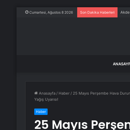
Akde
Cumartesi, Ağustos 8 2026
Son Dakika Haberleri
ANASAY
Anasayfa
/
Haber
/
25 Mayıs Perşembe Hava Durumu
Yağış Uyarısı!
Haber
25 Mayıs Perş