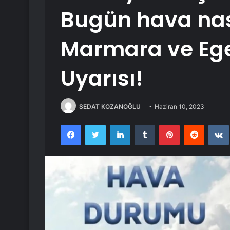
Bugün hava nas
Marmara ve Ege 
Uyarısı!
SEDAT KOZANOĞLU
Haziran 10, 2023
Facebook
Twitter
LinkedIn
Tumblr
Pinterest
Reddit