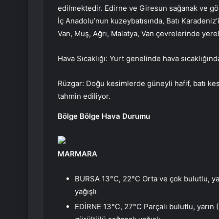
edilmektedir. Edirne ve Giresun sağanak ve gök
İç Anadolu’nun kuzeybatısında, Batı Karadeniz’in
Van, Muş, Ağrı, Malatya, Van çevrelerinde yerel
Hava Sıcaklığı: Yurt genelinde hava sıcaklığınd
Rüzgar: Doğu kesimlerde güneyli hafif, batı kes
tahmin ediliyor.
Bölge Bölge Hava Durumu
MARMARA
BURSA 13°C, 22°C Orta ve çok bulutlu, y
yağışlı
EDİRNE 13°C, 27°C Parçalı bulutlu, yarın