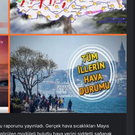
raporunu yayınladı. Gerçek hava sıcaklıkları Mayıs
görülen modüleli bulutlu hava yerini şiddetli sağanak