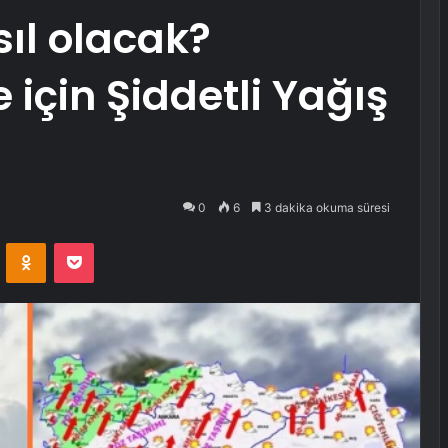
ıl olacak?
için Şiddetli Yağış
0
6
3 dakika okuma süresi
VKontakte
Odnoklassniki
Pocket