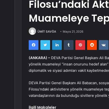
Filosu’ndaki Akt
Muameleye Tep
ÜMİT SAVĞA
Mayıs 21, 2026
Facebook
Twitter
LinkedIn
Tumblr
Pinterest
Reddit
(ANKARA) –
DEVA Partisi Genel Başkanı Ali Ba
yönelik muameleyi “insan onurunu hedef alan” b
diplomatik ve siyasi adımları vakit kaybetmeden 
DEVA Partisi Genel Başkanı Ali Babacan, sosy
Filosu’ndaki aktivistlere yönelik muameleye te
vatandaşlarının da bulunduğu sivillere yönelik
İlgili Makaleler