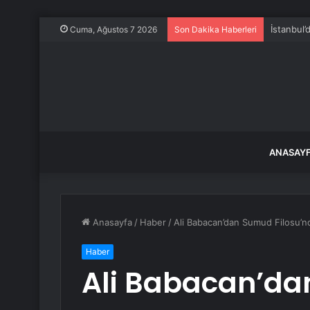
İstanbul’
Cuma, Ağustos 7 2026
Son Dakika Haberleri
ANASAY
Anasayfa
/
Haber
/
Ali Babacan’dan Sumud Filosu’n
Haber
Ali Babacan’d