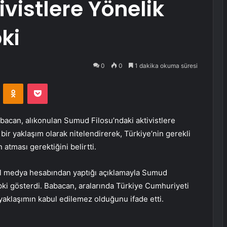
ivistlere Yönelik
ki
0
0
1 dakika okuma süresi
VKontakte
Odnoklassniki
Pocket
bacan, alıkonulan Sumud Filosu’ndaki aktivistlere
ir yaklaşım olarak nitelendirerek, Türkiye’nin gerekli
atması gerektiğini belirtti.
al medya hesabından yaptığı açıklamayla Sumud
pki gösterdi. Babacan, aralarında Türkiye Cumhuriyeti
 yaklaşımın kabul edilemez olduğunu ifade etti.