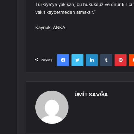
Türkiye’ye yakışan; bu hukuksuz ve onur kırıcı t
vakit kaybetmeden atmaktır.”
Kaynak: ANKA
Facebook
Twitter
LinkedIn
Tumblr
Pint
Paylaş
ÜMİT SAVĞA