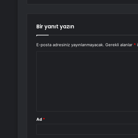
Bir yanıt yazın
E-posta adresiniz yayınlanmayacak.
Gerekli alanlar
*
i
Y
o
r
u
m
*
Ad
*