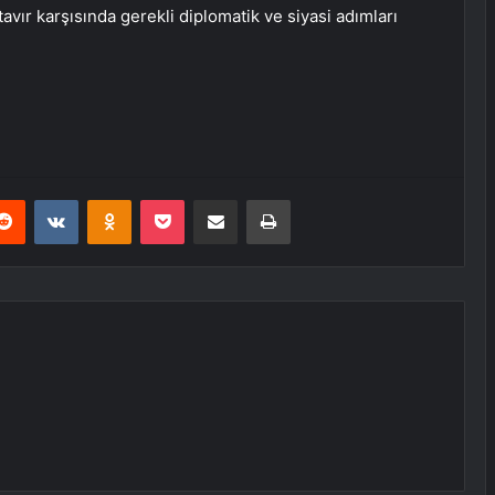
avır karşısında gerekli diplomatik ve siyasi adımları
erest
Reddit
VKontakte
Odnoklassniki
Pocket
E-Posta ile paylaş
Yazdır