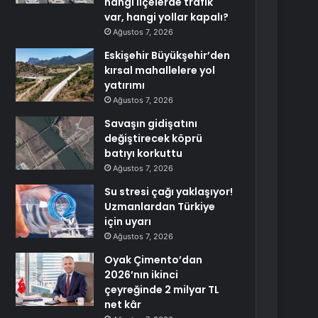
hangi ilçelerde trafik
var, hangi yollar kapalı?
Ağustos 7, 2026
Eskişehir Büyükşehir’den
kırsal mahallelere yol
yatırımı
Ağustos 7, 2026
Savaşın gidişatını
değiştirecek köprü
batıyı korkuttu
Ağustos 7, 2026
Su stresi çağı yaklaşıyor!
Uzmanlardan Türkiye
için uyarı
Ağustos 7, 2026
Oyak Çimento’dan
2026’nın ikinci
çeyreğinde 2 milyar TL
net kâr