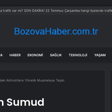
da trafik var mı? SON DAKİKA! 22 Temmuz Çarşamba hangi ilçelerde trafik 
FA
HABER
EKONOMI
SAĞLIK
TEKNOLOJI
YAŞAM
daki Aktivistlere Yönelik Muameleye Tepki
an Sumud