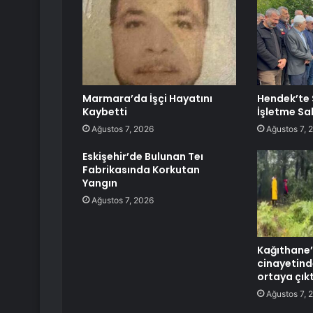
Marmara’da İşçi Hayatını
Hendek’te 
Kaybetti
İşletme Sa
Ağustos 7, 2026
Ağustos 7, 
Eskişehir’de Bulunan Teı
Fabrikasında Korkutan
Yangın
Ağustos 7, 2026
Kağıthane’
cinayetind
ortaya çıkt
Ağustos 7, 