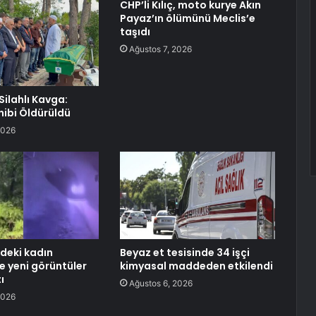
CHP’li Kılıç, moto kurye Akın
Payaz’ın ölümünü Meclis’e
taşıdı
Ağustos 7, 2026
Silahlı Kavga:
hibi Öldürüldü
2026
deki kadın
Beyaz et tesisinde 34 işçi
e yeni görüntüler
kimyasal maddeden etkilendi
ı
Ağustos 6, 2026
2026