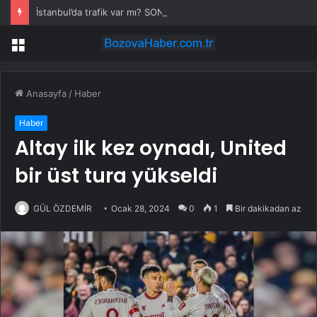
İstanbul’da trafik var mı? SON DAKİKA! 22 Temmuz Çarşamba hangi ilçelerde trafik var, hangi yollar kapalı?
Menü
Anasayfa
/
Haber
Haber
Altay ilk kez oynadı, United
bir üst tura yükseldi
GÜL ÖZDEMİR
Ocak 28, 2024
0
1
Bir dakikadan az