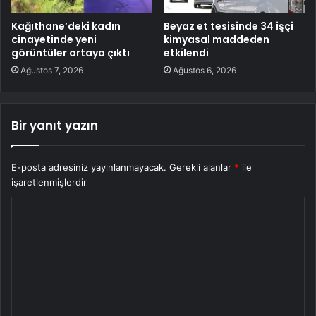
Kağıthane’deki kadın
Beyaz et tesisinde 34 işçi
cinayetinde yeni
kimyasal maddeden
görüntüler ortaya çıktı
etkilendi
Ağustos 7, 2026
Ağustos 6, 2026
Bir yanıt yazın
E-posta adresiniz yayınlanmayacak.
Gerekli alanlar
*
ile
işaretlenmişlerdir
Y
o
r
u
m
*