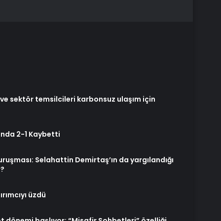
ve sektör temsilcileri karbonsuz ulaşım için
nda 2-1 Kaybetti
ruşması: Selahattin Demirtaş’ın da yargılandığı
r?
ırımcıyı üzdü
dönemi başlıyor: “Misafir Sohbetleri” özelliği