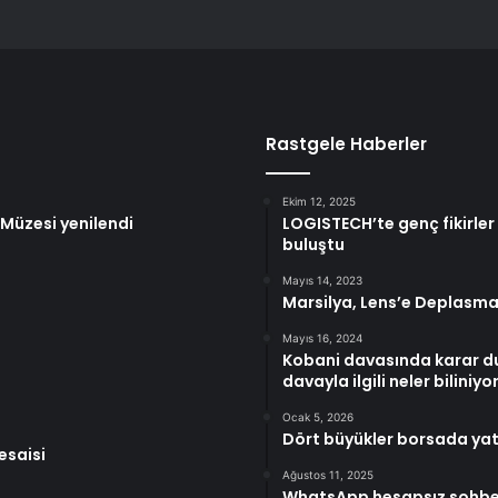
Rastgele Haberler
Ekim 12, 2025
Müzesi yenilendi
LOGISTECH’te genç fikirler 
buluştu
Mayıs 14, 2023
Marsilya, Lens’e Deplasma
Mayıs 16, 2024
Kobani davasında karar du
davayla ilgili neler biliniyo
Ocak 5, 2026
Dört büyükler borsada yat
esaisi
Ağustos 11, 2025
WhatsApp hesapsız sohbet 