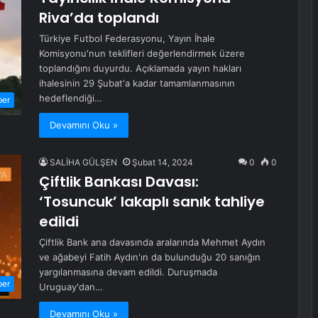
Riva’da toplandı
Türkiye Futbol Federasyonu, Yayın İhale
Komisyonu'nun teklifleri değerlendirmek üzere
toplandığını duyurdu. Açıklamada yayın hakları
ihalesinin 29 Şubat'a kadar tamamlanmasının
hedeflendiği…
ber
Devamını Oku »
SALİHA GÜLŞEN
Şubat 14, 2024
0
0
Çiftlik Bankası Davası:
‘Tosuncuk’ lakaplı sanık tahliye
edildi
Çiftlik Bank ana davasında aralarında Mehmet Aydın
ve ağabeyi Fatih Aydın'ın da bulunduğu 20 sanığın
yargılanmasına devam edildi. Duruşmada
ber
Uruguay'dan…
Devamını Oku »