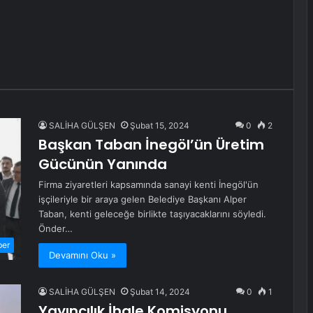
SALİHA GÜLŞEN
Şubat 15, 2024
0
2
Başkan Taban İnegöl’ün Üretim
Gücünün Yanında
Firma ziyaretleri kapsamında sanayi kenti İnegöl'ün
işçileriyle bir araya gelen Belediye Başkanı Alper
Taban, kenti geleceğe birlikte taşıyacaklarını söyledi.
Önder…
ber
Devamını Oku »
SALİHA GÜLŞEN
Şubat 14, 2024
0
1
Yayıncılık İhale Komisyonu