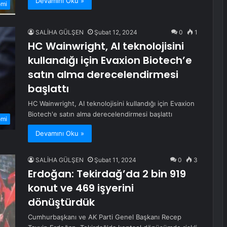
Devamını Oku »
omi
SALİHA GÜLŞEN
Şubat 12, 2024
0
1
HC Wainwright, AI teknolojisini
kullandığı için Evaxion Biotech’e
satın alma derecelendirmesi
başlattı
HC Wainwright, AI teknolojisini kullandığı için Evaxion
Biotech'e satın alma derecelendirmesi başlattı
omi
Devamını Oku »
SALİHA GÜLŞEN
Şubat 11, 2024
0
3
Erdoğan: Tekirdağ’da 2 bin 919
konut ve 469 işyerini
dönüştürdük
Cumhurbaşkanı ve AK Parti Genel Başkanı Recep