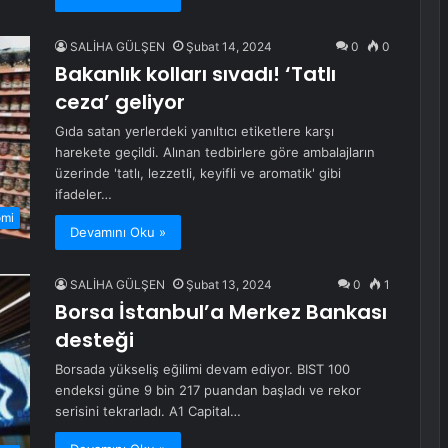
SALİHA GÜLŞEN
Şubat 14, 2024
0
0
Bakanlık kolları sıvadı! ‘Tatlı
ceza’ geliyor
Gıda satan yerlerdeki yanıltıcı etiketlere karşı
harekete geçildi. Alınan tedbirlere göre ambalajların
üzerinde 'tatlı, lezzetli, keyifli ve aromatik' gibi
ifadeler…
omi
Devamını Oku »
SALİHA GÜLŞEN
Şubat 13, 2024
0
1
Borsa İstanbul’a Merkez Bankası
desteği
Borsada yükseliş eğilimi devam ediyor. BIST 100
endeksi güne 9 bin 217 puandan başladı ve rekor
serisini tekrarladı. A1 Capital…