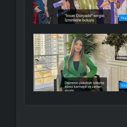
Yaş
Sağ