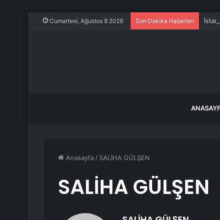
İstan
Cumartesi, Ağustos 8 2026
Son Dakika Haberleri
ANASAY
Anasayfa
/
SALİHA GÜLŞEN
SALİHA GÜLŞEN
SALİHA GÜLŞEN