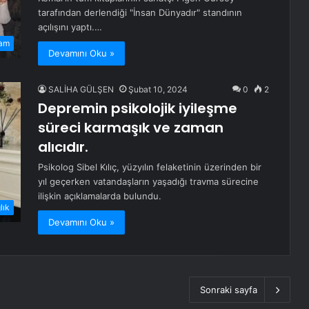
tarafından derlendiği "İnsan Dünyadır" standının
açılışını yaptı.…
am
Devamını Oku »
SALİHA GÜLŞEN
Şubat 10, 2024
0
2
Depremin psikolojik iyileşme
süreci karmaşık ve zaman
alıcıdır.
Psikolog Sibel Kılıç, yüzyılın felaketinin üzerinden bir
yıl geçerken vatandaşların yaşadığı travma sürecine
ilişkin açıklamalarda bulundu.
lık
Devamını Oku »
Sonraki sayfa