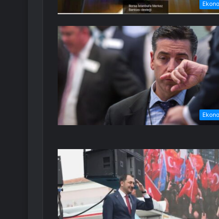
Ekon
Ekon