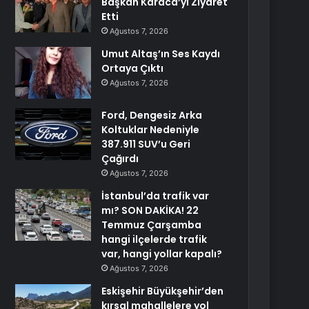
Başkan Karaca’yı Ziyaret
Etti
Ağustos 7, 2026
Umut Altaş’ın Ses Kaydı
Ortaya Çıktı
Ağustos 7, 2026
Ford, Dengesiz Arka
Koltuklar Nedeniyle
387.911 SUV’u Geri
Çağırdı
Ağustos 7, 2026
İstanbul’da trafik var
mı? SON DAKİKA! 22
Temmuz Çarşamba
hangi ilçelerde trafik
var, hangi yollar kapalı?
Ağustos 7, 2026
Eskişehir Büyükşehir’den
kırsal mahallelere yol