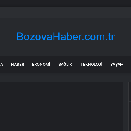
bul’da 128 yeni noktaya daha EDS geliyor
FA
HABER
EKONOMI
SAĞLIK
TEKNOLOJI
YAŞAM