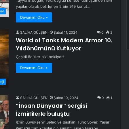
Tayyip Erdoğan, Tekirdağ'da kentsel dönüşümde riskli
yapılar olarak belirlenen 2 bin 919 konut…
ber
Devamını Oku »
SALİHA GÜLŞEN
Şubat 11, 2024
0
2
World of Tanks Modern Armor 10.
Yıldönümünü Kutluyor
Çeşitli ödüller bizi bekliyor!
Devamını Oku »
oji
SALİHA GÜLŞEN
Şubat 10, 2024
0
1
“İnsan Dünyadır” sergisi
İzmirlilerle buluştu
İzmir Büyükşehir Belediye Başkanı Tunç Soyer, Yaşar
Kemal'in tüm kitaplarının sanatçı Figen Gürsoy