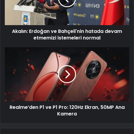
Akalın: Erdoğan ve Bahçeli'nin hatada devam
etmemizi istemeleri normal
Realme’den P1 ve P1 Pro: 120Hz Ekran, 50MP Ana
Kamera