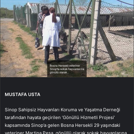
MUSTAFA USTA
Sinop Sahipsiz Hayvanları Koruma ve Yaşatma Derneği
tarafından hayata geçirilen ‘Gönüllü Hizmetli Projesi’
kapsamında Sinop’a gelen Bosna Hersekli 29 yaşındaki
veteriner Martina Pesa, gönüllü olarak sokak hayvanlarına