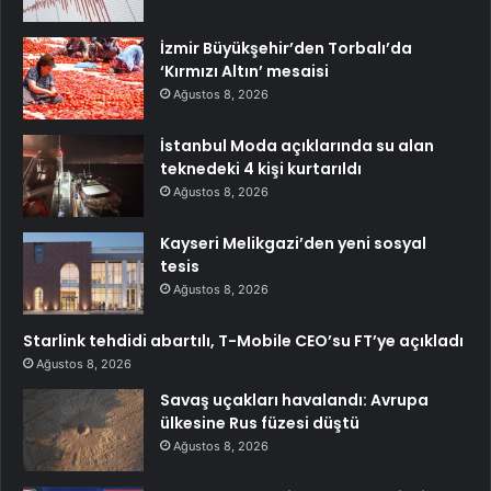
İzmir Büyükşehir’den Torbalı’da
‘Kırmızı Altın’ mesaisi
Ağustos 8, 2026
İstanbul Moda açıklarında su alan
teknedeki 4 kişi kurtarıldı
Ağustos 8, 2026
Kayseri Melikgazi’den yeni sosyal
tesis
Ağustos 8, 2026
Starlink tehdidi abartılı, T-Mobile CEO’su FT’ye açıkladı
Ağustos 8, 2026
Savaş uçakları havalandı: Avrupa
ülkesine Rus füzesi düştü
Ağustos 8, 2026