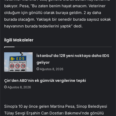
bakıyor. Pesa, “Bu zaten benim hayat amacım. Veteriner
olduğum için gönüllü olarak buraya geldim. 2 ay daha
burada olacağım. Yaklaşık bir senedir burada sayısız sokak
hayvanının burada tedavilerini yaptık” dedi.
İlgili Makaleler
İstanbul’da 128 yeni noktaya daha EDS
geliyor
Ağustos 8, 2026
Çin’den ABD’nin ek gümrük vergilerine tepki
Ağustos 8, 2026
Sinop’a 10 ay önce gelen Martina Pesa, Sinop Belediyesi
Tülay Sevgi Erşahin Can Dostları Bakımevi’nde gönüllü