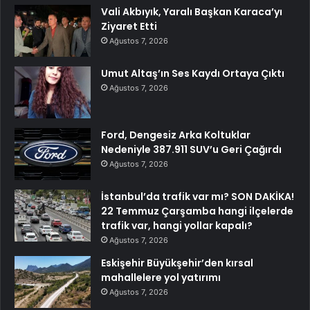
Vali Akbıyık, Yaralı Başkan Karaca’yı
Ziyaret Etti
Ağustos 7, 2026
Umut Altaş’ın Ses Kaydı Ortaya Çıktı
Ağustos 7, 2026
Ford, Dengesiz Arka Koltuklar
Nedeniyle 387.911 SUV’u Geri Çağırdı
Ağustos 7, 2026
İstanbul’da trafik var mı? SON DAKİKA!
22 Temmuz Çarşamba hangi ilçelerde
trafik var, hangi yollar kapalı?
Ağustos 7, 2026
Eskişehir Büyükşehir’den kırsal
mahallelere yol yatırımı
Ağustos 7, 2026