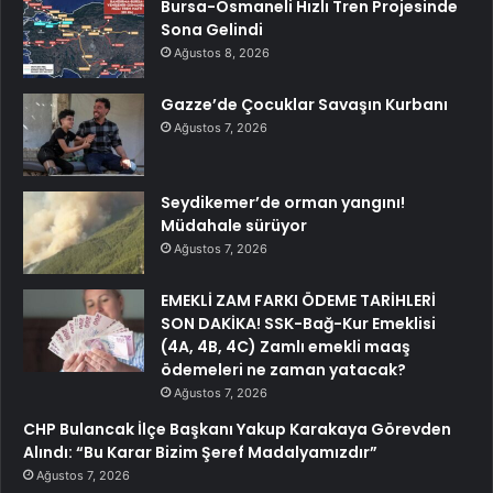
Bursa-Osmaneli Hızlı Tren Projesinde
Sona Gelindi
Ağustos 8, 2026
Gazze’de Çocuklar Savaşın Kurbanı
Ağustos 7, 2026
Seydikemer’de orman yangını!
Müdahale sürüyor
Ağustos 7, 2026
EMEKLİ ZAM FARKI ÖDEME TARİHLERİ
SON DAKİKA! SSK-Bağ-Kur Emeklisi
(4A, 4B, 4C) Zamlı emekli maaş
ödemeleri ne zaman yatacak?
Ağustos 7, 2026
CHP Bulancak İlçe Başkanı Yakup Karakaya Görevden
Alındı: “Bu Karar Bizim Şeref Madalyamızdır”
Ağustos 7, 2026