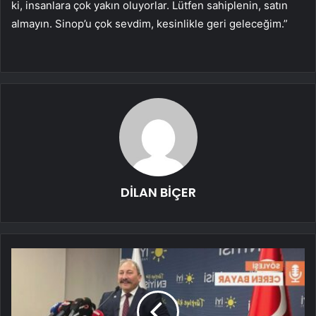
ki, insanlara çok yakın oluyorlar. Lütfen sahiplenin, satın
almayın. Sinop’u çok sevdim, kesinlikle geri geleceğim.”
DİLAN BİÇER