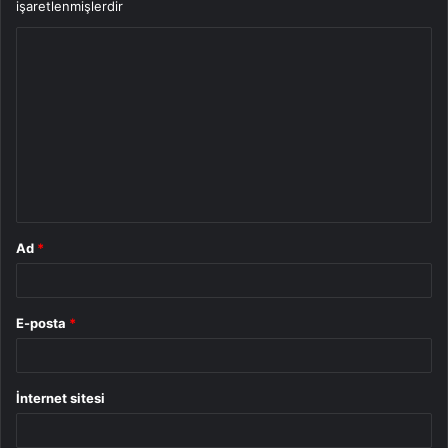
işaretlenmişlerdir
Y
o
r
u
m
*
Ad
*
E-posta
*
İnternet sitesi