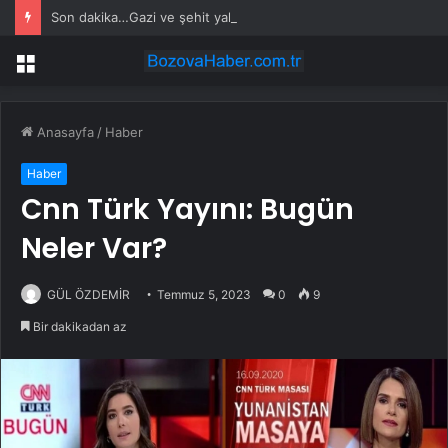
Son dakika…Gazi ve şehit yakınlarına ilişkin kanun teklifi kabul edildi
Menü
Anasayfa
/
Haber
Haber
Cnn Türk Yayını: Bugün
Neler Var?
GÜL ÖZDEMİR
Temmuz 5, 2023
0
9
Bir dakikadan az