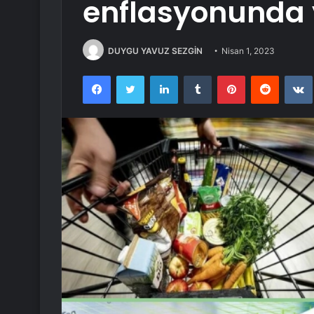
enflasyonunda 
DUYGU YAVUZ SEZGİN
Nisan 1, 2023
Facebook
Twitter
LinkedIn
Tumblr
Pinterest
Reddit