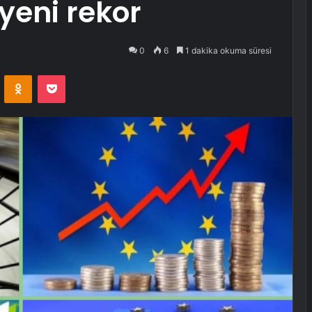
yeni rekor
0
6
1 dakika okuma süresi
VKontakte
Odnoklassniki
Pocket