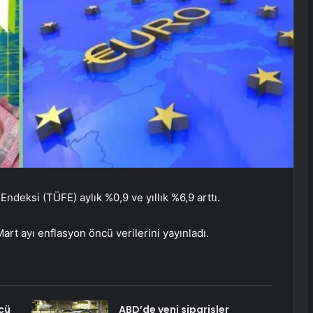
Endeksi (TÜFE) aylık %0,9 ve yıllık %6,9 arttı.
Mart ayı enflasyon öncü verilerini yayınladı.
cü
ABD’de yeni siparişler