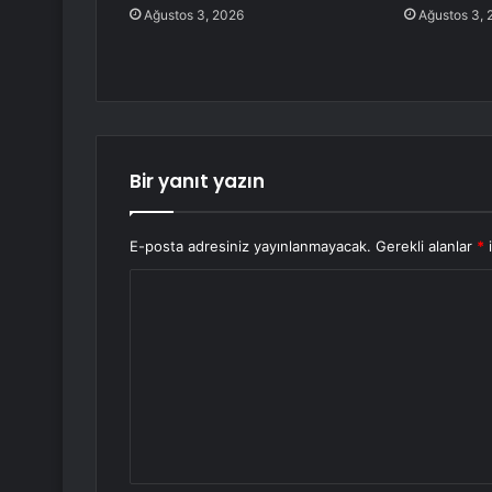
Ağustos 3, 2026
Ağustos 3, 
Bir yanıt yazın
E-posta adresiniz yayınlanmayacak.
Gerekli alanlar
*
i
Y
o
r
u
m
*