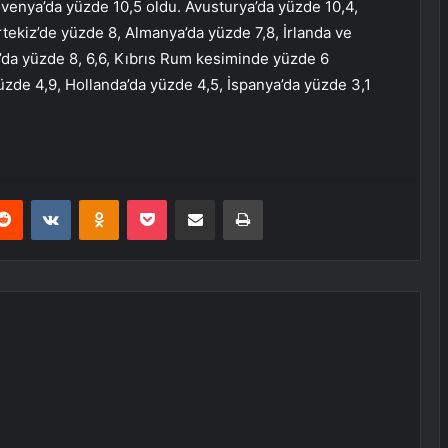
ovenya’da yüzde 10,5 oldu. Avusturya’da yüzde 10,4,
rtekiz’de yüzde 8, Almanya’da yüzde 7,8, İrlanda ve
a’da yüzde 8, 6,6, Kıbrıs Rum kesiminde yüzde 6
üzde 4,9, Hollanda’da yüzde 4,5, İspanya’da yüzde 3,1
erest
Reddit
VKontakte
Odnoklassniki
Pocket
E-Posta ile paylaş
Yazdır