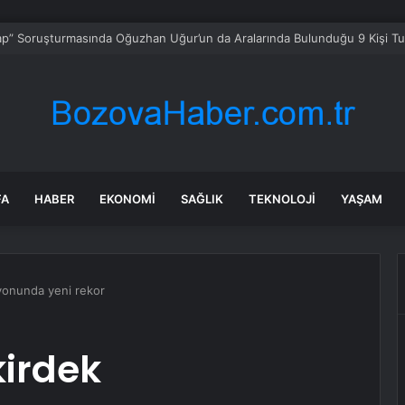
 Hükümeti Okullarda Cep Telefonu Yasağını Onayladı
FA
HABER
EKONOMI
SAĞLIK
TEKNOLOJI
YAŞAM
yonunda yeni rekor
kirdek