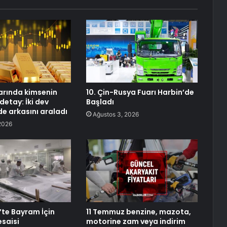
larında kimsenin
10. Çin-Rusya Fuarı Harbin’de
detay: İki dev
Başladı
e arkasını araladı
Ağustos 3, 2026
2026
te Bayram İçin
11 Temmuz benzine, mazota,
saisi
motorine zam veya indirim