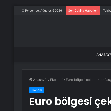
Çekya
Perşembe, Ağustos 6 2026
Son Dakika Haberleri
ANASAY
Anasayfa
/
Ekonomi
/
Euro bölgesi çekirdek enflas
Ekonomi
Euro bölgesi çe