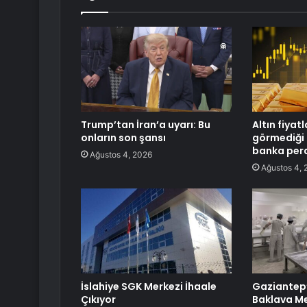
Trump’tan İran’a uyarı: Bu
Altın fiyat
onların son şansı
görmediği 
banka perd
Ağustos 4, 2026
Ağustos 4, 
İslahiye SGK Merkezi İhaale
Gaziantep’
Çıkıyor
Baklava Me