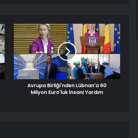
Avrupa Birliği'nden Lübnan'a 60
Milyon Euro'luk İnsani Yardım