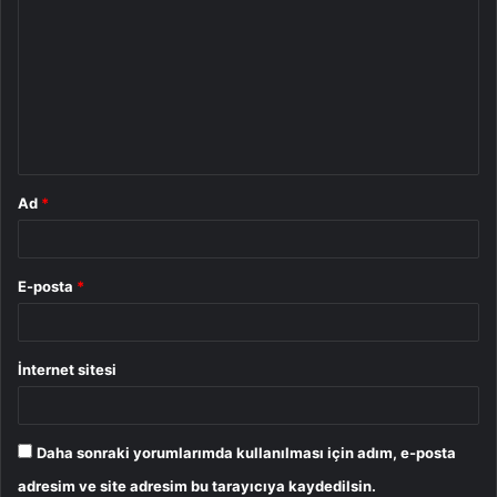
o
r
u
m
*
Ad
*
E-posta
*
İnternet sitesi
Daha sonraki yorumlarımda kullanılması için adım, e-posta
adresim ve site adresim bu tarayıcıya kaydedilsin.