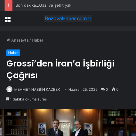
Son dakika…Gazi ve şehit yakınlarına ilişkin kanun teklifi kabul edildi
Menü
Anasayfa
/
Haber
Haber
Grossi’den İran’a İşbirliği
Çağrısı
MEHMET HAZBİN KAZBEK
Haziran 25, 2025
0
0
1 dakika okuma süresi