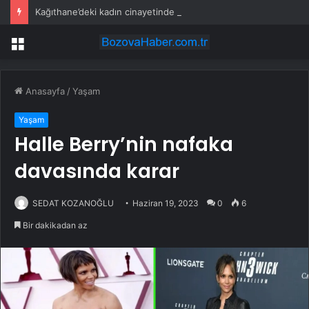
Kağıthane’deki kadın cinayetinde yeni görüntüler ortaya çıktı
Menü
Anasayfa
/
Yaşam
Yaşam
Halle Berry’nin nafaka
davasında karar
SEDAT KOZANOĞLU
Haziran 19, 2023
0
6
Bir dakikadan az