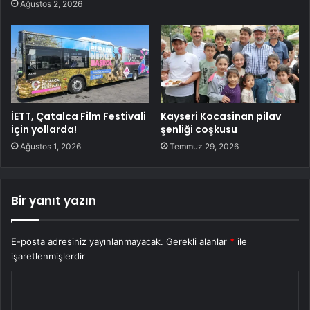
Ağustos 2, 2026
İETT, Çatalca Film Festivali
Kayseri Kocasinan pilav
için yollarda!
şenliği coşkusu
Ağustos 1, 2026
Temmuz 29, 2026
Bir yanıt yazın
E-posta adresiniz yayınlanmayacak.
Gerekli alanlar
*
ile
işaretlenmişlerdir
Y
o