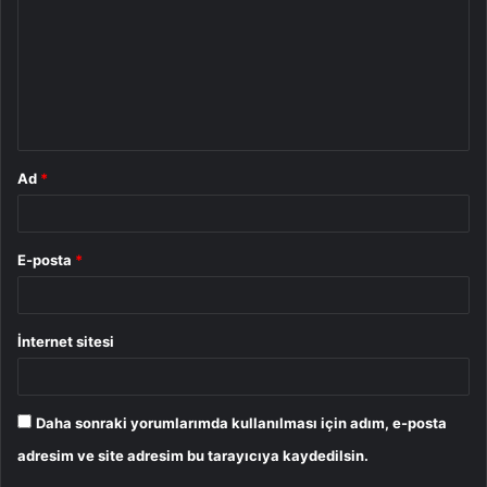
r
u
m
*
Ad
*
E-posta
*
İnternet sitesi
Daha sonraki yorumlarımda kullanılması için adım, e-posta
adresim ve site adresim bu tarayıcıya kaydedilsin.