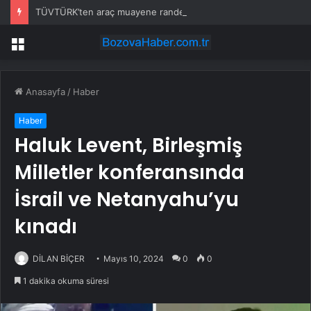
TÜVTÜRK’ten araç muayene randevusu uyarısı: Ücretsiz, resmi olmayan sitelere dikkat
Menü
Anasayfa
/
Haber
Haber
Haluk Levent, Birleşmiş
Milletler konferansında
İsrail ve Netanyahu’yu
kınadı
DİLAN BİÇER
Mayıs 10, 2024
0
0
1 dakika okuma süresi