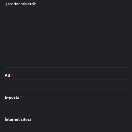
işaretlenmişlerdir
Y
o
r
u
m
*
Ad
*
E-posta
*
İnternet sitesi