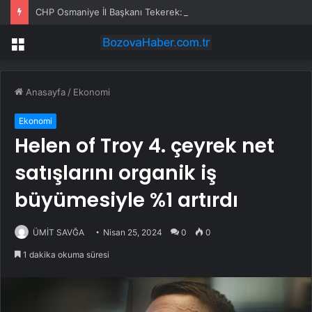
CHP Osmaniye İl Başkanı Tekerek: ‘Adamcılık ve ayrımcılık dönemi bitti’
Menü
Anasayfa
/
Ekonomi
Ekonomi
Helen of Troy 4. çeyrek net
satışlarını organik iş
büyümesiyle %1 artırdı
ÜMİT SAVĞA
Nisan 25, 2024
0
0
1 dakika okuma süresi