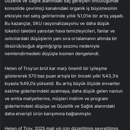
Güzellik ve Sağlık alanındaki saç gereçleri öncülüğünde
konsolide çevrimiçi kanalındaki organik iş büyümesinin
etkisiyle net satış gelirlerinde yıllık %1,0’lık bir artış yaşadı.
Bu kazançlar, SKU rasyonalizasyonu ve daha düşük
tüketici talebini yansıtan hava temizleyicileri, fanlar ve
ısıtıcılardaki düşüşlerin yanı sıra ortalamanın altında bir
öksürük/soğuk algınlığı/grip sezonu nedeniyle
nemlendirmedeki düşüşle kısmen dengelendi.
Helen of Troy’un brüt kar marjı önemli bir iyileşme
göstererek 570 baz puan artışla bir önceki yılki %43,3’e
kıyasla %49,0’a yükseldi. Bu artış büyük ölçüde envanter
eskime giderlerindeki azalmaya, daha düşük gelen navlun
ve emtia maliyetlerine, müşteri indirim ve program
giderlerindeki düşüşe ve Güzellik ve Sağlık alanındaki
daha elverişli ürün karışımına bağlanmıştır.
Helen of Troy, 2025 mali yılı için düzeltilmiş seyreltilmiş