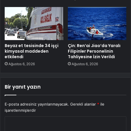
Beyaz et tesisinde 34 işçi
Çin: Ren’ai Jiao’da Yaralı
kimyasal maddeden
Filipinler Personelinin
etkilendi
Tahliyesine İzin Verildi
Ağustos 6, 2026
Ağustos 6, 2026
Bir yanıt yazın
E-posta adresiniz yayınlanmayacak.
Gerekli alanlar
*
ile
işaretlenmişlerdir
Y
o