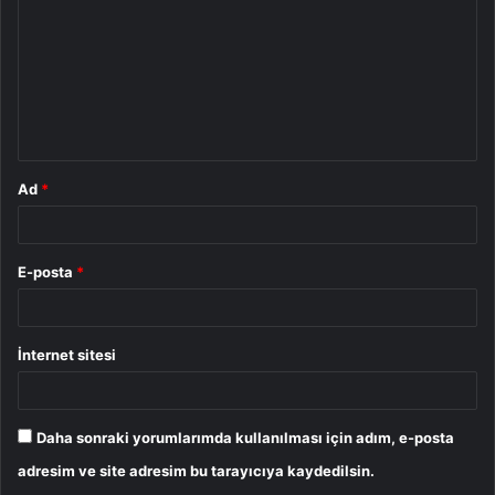
r
u
m
*
Ad
*
E-posta
*
İnternet sitesi
Daha sonraki yorumlarımda kullanılması için adım, e-posta
adresim ve site adresim bu tarayıcıya kaydedilsin.