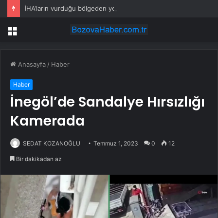
İHA’ların vurduğu bölgeden yeni görüntü! Zelenski’den açıklama var
Menü
Anasayfa
/
Haber
Haber
İnegöl’de Sandalye Hırsızlığı
Kamerada
SEDAT KOZANOĞLU
Temmuz 1, 2023
0
12
Bir dakikadan az