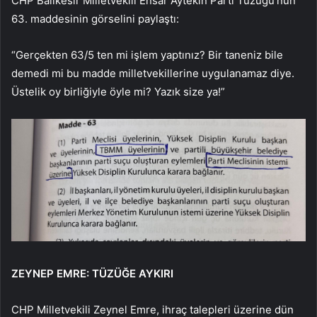
CHP Balıkesir Milletvekili Ensar Aytekin Parti Tüzüğü’nün
63. maddesinin görselini paylaştı:
“Gerçekten 63/5 ten mi işlem yaptınız? Bir taneniz bile
demedi mi bu madde milletvekillerine uygulanamaz diye.
Üstelik oy birliğiyle öyle mi? Yazık size ya!”
ZEYNEP EMRE: TÜZÜĞE AYKIRI
CHP Milletvekili Zeynel Emre, ihraç talepleri üzerine dün