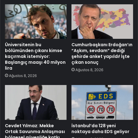
Üniversitenin bu
Cumhurbaşkanı Erdoğan’ın
bölümünden çıkanı kimse
“Aşkım, sevdam” dediği
kaçırmak istemiyor:
şehirde anket yapıldı! İşte
Başlangıç maaşı 40 milyon
çıkan sonuç
lira
Ağustos 8, 2026
Ağustos 8, 2026
Cevdet Yılmaz: Mekke
İstanbul’da 128 yeni
Ortak Savunma Anlaşması
noktaya daha EDS geliyor
bölgesel güvenliğe katkı