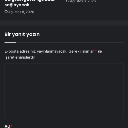
Ağustos 8, 2026
sağlayacak
Ağustos 8, 2026
Bir yanıt yazın
E-posta adresiniz yayınlanmayacak.
Gerekli alanlar
*
ile
işaretlenmişlerdir
Y
o
r
u
m
*
Ad
*