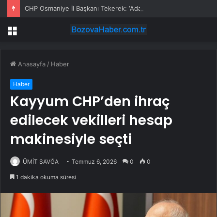
CHP Osmaniye İl Başkanı Tekerek: ‘Adamcılık ve ayrımcılık dönemi bitti’
Menü
Anasayfa
/
Haber
Haber
Kayyum CHP’den ihraç
edilecek vekilleri hesap
makinesiyle seçti
ÜMİT SAVĞA
Temmuz 6, 2026
0
0
1 dakika okuma süresi