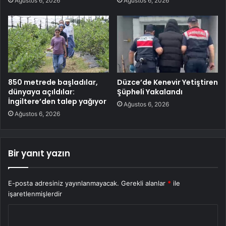
Ağustos 6, 2026
Ağustos 6, 2026
850 metrede başladılar,
Düzce’de Kenevir Yetiştiren
dünyaya açıldılar:
Şüpheli Yakalandı
İngiltere’den talep yağıyor
Ağustos 6, 2026
Ağustos 6, 2026
Bir yanıt yazın
E-posta adresiniz yayınlanmayacak.
Gerekli alanlar
*
ile
işaretlenmişlerdir
Y