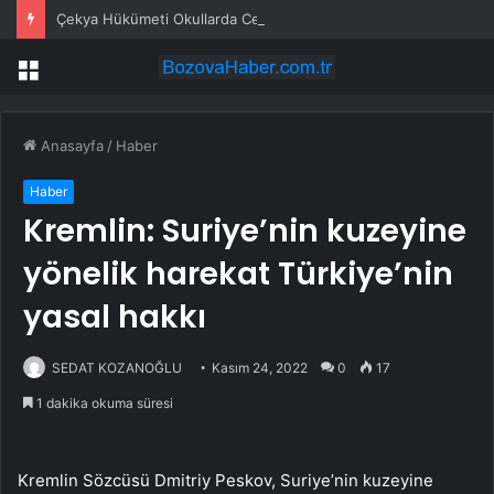
Çekya Hükümeti Okullarda Cep Telefonu Yasağını Onayladı
Menü
Anasayfa
/
Haber
Haber
Kremlin: Suriye’nin kuzeyine
yönelik harekat Türkiye’nin
yasal hakkı
SEDAT KOZANOĞLU
Kasım 24, 2022
0
17
1 dakika okuma süresi
Kremlin Sözcüsü Dmitriy Peskov, Suriye’nin kuzeyine