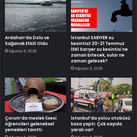
Ardahan’da Dolu ve
İstanbul SARIYER su
Sağanak Etkili Oldu
kesintisi! 20-21 Temmuz
İSKİ Sarıyer su kesintisi ne
Ağustos 6, 2026
zaman bitecek, sular ne
zaman gelecek?
Ağustos 6, 2026
Çorum’da meslek lisesi
İstanbul’da yolcu otobüsü
öğrencileri geleneksel
kaza yaptı: Çok sayıda
yemekleri tanıttı
yaralı var!