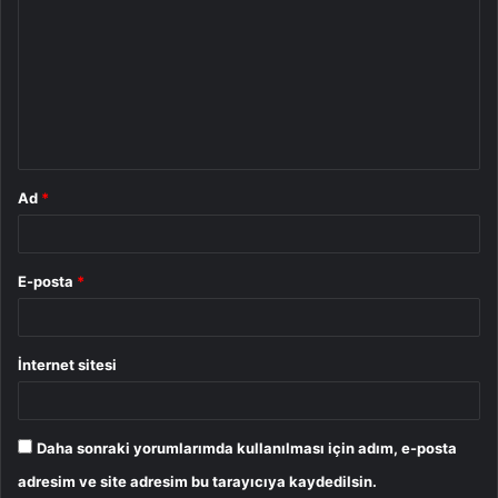
o
r
u
m
*
Ad
*
E-posta
*
İnternet sitesi
Daha sonraki yorumlarımda kullanılması için adım, e-posta
adresim ve site adresim bu tarayıcıya kaydedilsin.