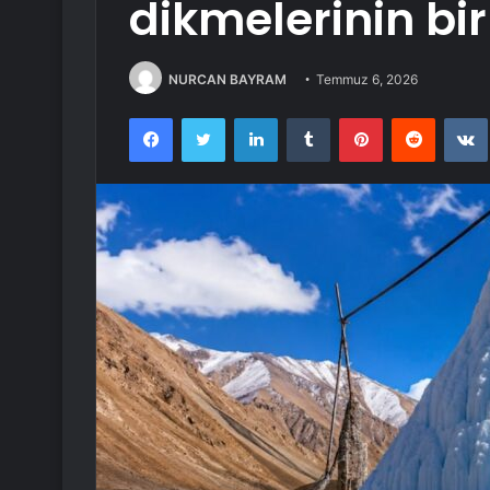
dikmelerinin bi
NURCAN BAYRAM
Temmuz 6, 2026
Facebook
Twitter
LinkedIn
Tumblr
Pinterest
Reddit