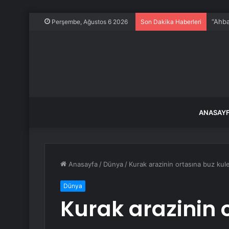
Çekya
Perşembe, Ağustos 6 2026
Son Dakika Haberleri
ANASAY
Anasayfa
/
Dünya
/
Kurak arazinin ortasına buz kule
Dünya
Kurak arazinin 