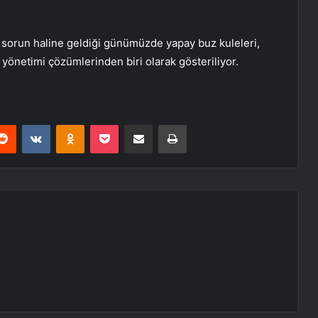
ir sorun haline geldiği günümüzde yapay buz kuleleri,
su yönetimi çözümlerinden biri olarak gösteriliyor.
erest
Reddit
VKontakte
Odnoklassniki
Pocket
E-Posta ile paylaş
Yazdır