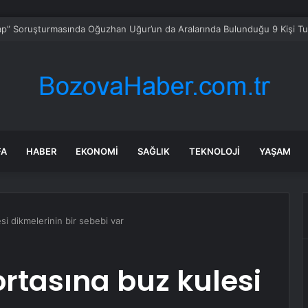
 Hükümeti Okullarda Cep Telefonu Yasağını Onayladı
FA
HABER
EKONOMI
SAĞLIK
TEKNOLOJI
YAŞAM
si dikmelerinin bir sebebi var
ortasına buz kulesi