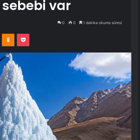
r sebebi var
0
0
1 dakika okuma süresi
VKontakte
Odnoklassniki
Pocket