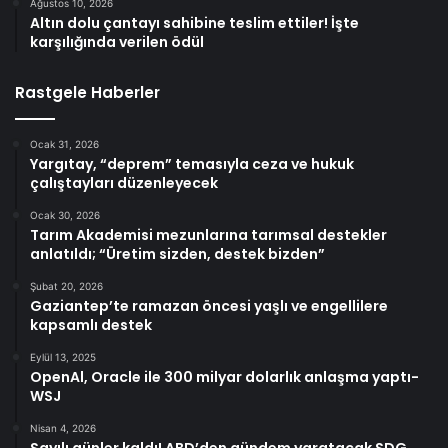
Ağustos 10, 2026
Altın dolu çantayı sahibine teslim ettiler! İşte
karşılığında verilen ödül
Rastgele Haberler
Ocak 31, 2026
Yargıtay, “deprem” temasıyla ceza ve hukuk
çalıştayları düzenleyecek
Ocak 30, 2026
Tarım Akademisi mezunlarına tarımsal destekler
anlatıldı; “Üretim sizden, destek bizden”
Şubat 20, 2026
Gaziantep’te ramazan öncesi yaşlı ve engellilere
kapsamlı destek
Eylül 13, 2025
OpenAl, Oracle ile 300 milyar dolarlık anlaşma yaptı-
WSJ
Nisan 4, 2026
Sayılı günler kaldı! ABD’den gündem yaratacak SDG