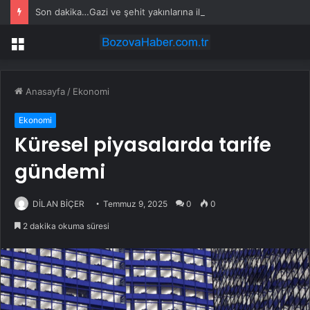
Son dakika…Gazi ve şehit yakınlarına ilişkin kanun teklifi kabul edildi
Menü
Anasayfa
/
Ekonomi
Ekonomi
Küresel piyasalarda tarife
gündemi
DİLAN BİÇER
Temmuz 9, 2025
0
0
2 dakika okuma süresi