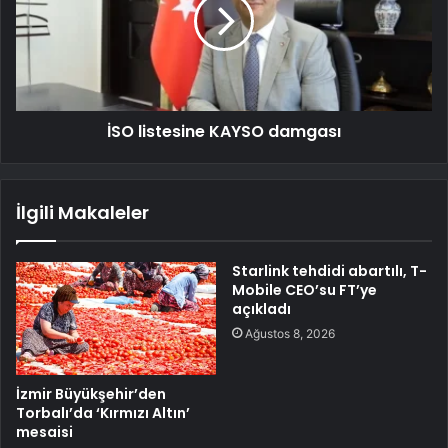
İSO listesine KAYSO damgası
İlgili Makaleler
Starlink tehdidi abartılı, T-
Mobile CEO’su FT’ye
açıkladı
Ağustos 8, 2026
İzmir Büyükşehir’den
Torbalı’da ‘Kırmızı Altın’
mesaisi