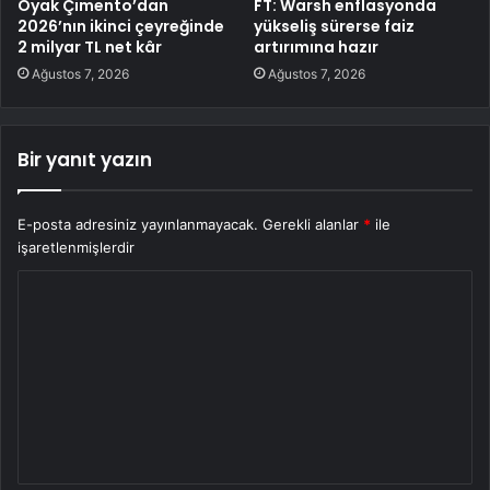
Oyak Çimento’dan
FT: Warsh enflasyonda
2026’nın ikinci çeyreğinde
yükseliş sürerse faiz
2 milyar TL net kâr
artırımına hazır
Ağustos 7, 2026
Ağustos 7, 2026
Bir yanıt yazın
E-posta adresiniz yayınlanmayacak.
Gerekli alanlar
*
ile
işaretlenmişlerdir
Y
o
r
u
m
*