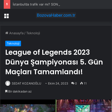
İstanbul’da trafik var mı? SON DAKİKA! 22 Temmuz Çarşamba hangi ilçelerde trafik var, hangi yollar kapalı?
Menü
Anasayfa
/
Teknoloji
Teknoloji
League of Legends 2023
Dünya Şampiyonası 5. Gün
Maçları Tamamlandı!
SEDAT KOZANOĞLU
Ekim 24, 2023
0
11
Bir dakikadan az