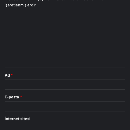
işaretlenmişlerdir
Y
o
r
u
m
*
Ad
*
E-posta
*
İnternet sitesi