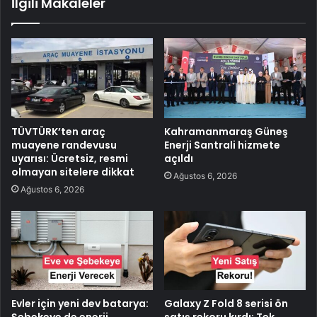
İlgili Makaleler
TÜVTÜRK’ten araç
Kahramanmaraş Güneş
muayene randevusu
Enerji Santrali hizmete
uyarısı: Ücretsiz, resmi
açıldı
olmayan sitelere dikkat
Ağustos 6, 2026
Ağustos 6, 2026
Evler için yeni dev batarya:
Galaxy Z Fold 8 serisi ön