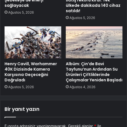
Şebekeye de enerji
satış rekoru kırdı: Tek
sağlayacak
ülkede dakikada 140 cihaz
satıldı!
Ağustos 5, 2026
Ağustos 5, 2026
Henry Cavill, Warhammer
Albüm: Çin’de Bavi
40K Dizisinde Kamera
Tayfunu’nun Ardından Su
Karşısına Geçeceğini
Ürünleri Çiftliklerinde
Doğruladı
Çalışmalar Yeniden Başladı
Ağustos 5, 2026
Ağustos 4, 2026
Bir yanıt yazın
E-posta adresiniz yayınlanmayacak.
Gerekli alanlar
*
ile