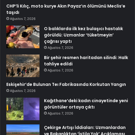
CHP’li Kılıç, moto kurye Akın Payaz’ın ölümünü Meclis’e
taşıdı
Ağustos 7, 2026
O balıklarda ilk kez bulaşıcı hastalık
görüldü: Uzmanlar ‘tüketmeyin’
çağrısı yaptı
Ağustos 7, 2026
Bir şehir resmen haritadan silindi: Halk
tahliye edildi
Ağustos 7, 2026
Eskişehir’de Bulunan Teı Fabrikasında Korkutan Yangın
Ağustos 7, 2026
Kağıthane’deki kadın cinayetinde yeni
görüntüler ortaya çıktı
Ağustos 7, 2026
Çekirge Artışı İddiaları: Uzmanlardan
ve Bakanlıktan ‘İstila Yok’ Açıklaması