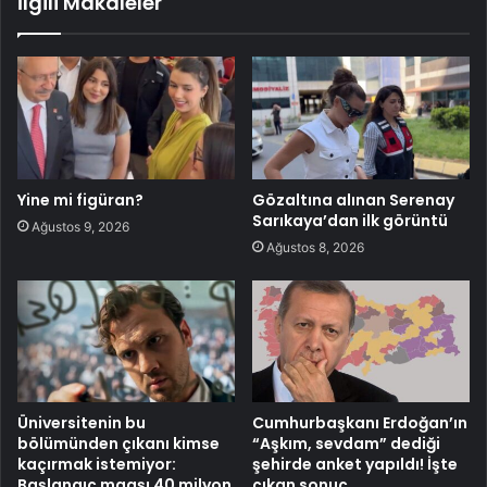
İlgili Makaleler
Yine mi figüran?
Gözaltına alınan Serenay
Sarıkaya’dan ilk görüntü
Ağustos 9, 2026
Ağustos 8, 2026
Üniversitenin bu
Cumhurbaşkanı Erdoğan’ın
bölümünden çıkanı kimse
“Aşkım, sevdam” dediği
kaçırmak istemiyor:
şehirde anket yapıldı! İşte
Başlangıç maaşı 40 milyon
çıkan sonuç