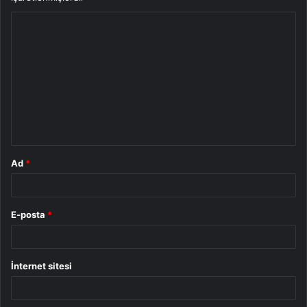
Y
o
r
u
m
*
Ad
*
E-posta
*
İnternet sitesi