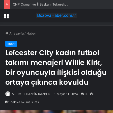
CHP Osmaniye İl Başkanı Tekerek: ‘Adamcılık ve ayrımcılık dönemi bitti’
Menü
Anasayfa
/
Haber
Haber
Leicester City kadın futbol
takımı menajeri Willie Kirk,
bir oyuncuyla ilişkisi olduğu
ortaya çıkınca kovuldu
MEHMET HAZBİN KAZBEK
Mayıs 11, 2024
0
0
1 dakika okuma süresi