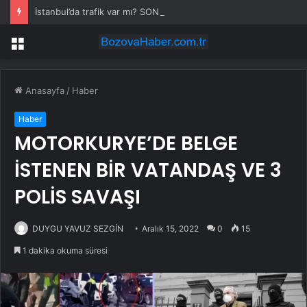
İstanbul’da trafik var mı? SON DAKİKA! 22 Temmuz Çarşamba hangi ilçelerde trafik var, hangi yollar kapalı?
Menü
Anasayfa
/
Haber
Haber
MOTORKURYE’DE BELGE
İSTENEN BİR VATANDAŞ VE 3
POLİS SAVAŞI
DUYGU YAVUZ SEZGİN
Aralık 15, 2022
0
15
1 dakika okuma süresi