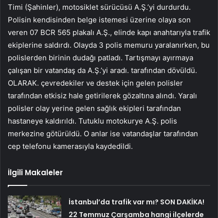
Timi (Şahinler), motosiklet sürücüsü A.Ş.’yi durdurdu.
Polisin kendisinden belge istemesi üzerine olaya son
veren 07 BCR 565 plakalı A.Ş., elinde kapı anahtarıyla trafik
ekiplerine saldırdı. Olayda 3 polis memuru yaralanırken, bu
polislerden birinin dudağı patladı. Tartışmayı ayırmaya
çalışan bir vatandaş da A.Ş.’yi aradı. tarafından dövüldü.
OLARAK. çevredekiler ve destek için gelen polisler
tarafından etkisiz hale getirilerek gözaltına alındı. Yaralı
polisler olay yerine gelen sağlık ekipleri tarafından
hastaneye kaldırıldı. Tutuklu motokurye A.Ş. polis
merkezine götürüldü. O anlar ise vatandaşlar tarafından
cep telefonu kamerasıyla kaydedildi.
İlgili Makaleler
İstanbul’da trafik var mı? SON DAKİKA!
22 Temmuz Çarşamba hangi ilçelerde