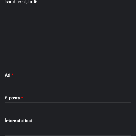
işaretlenmişlerdir
Y
o
r
u
m
*
Ad
*
E-posta
*
İnternet sitesi