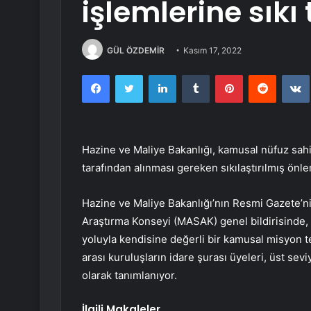
işlemlerine sıkı 
GÜL ÖZDEMİR
Kasım 17, 2022
Facebook
Twitter
LinkedIn
Tumblr
Pinterest
Reddit
Hazine ve Maliye Bakanlığı, kamusal nüfuz sahib
tarafından alınması gereken sıkılaştırılmış önle
Hazine ve Maliye Bakanlığı’nın Resmi Gazete’n
Araştırma Konseyi (MASAK) genel bildirisinde, 
yoluyla kendisine değerli bir kamusal misyon t
arası kuruluşların idare şurası üyeleri, üst sev
olarak tanımlanıyor.
İlgili Makaleler