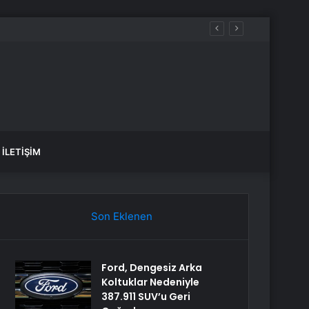
var, hangi yollar kapalı?
İLETIŞIM
Son Eklenen
Ford, Dengesiz Arka
Koltuklar Nedeniyle
387.911 SUV’u Geri