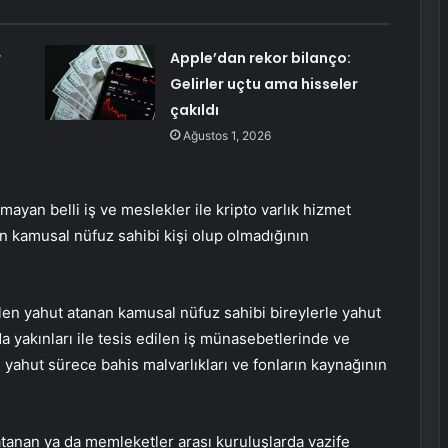
r
Apple’dan rekor bilanço:
Gelirler uçtu ama hisseler
çakıldı
Ağustos 1, 2026
lmayan belli iş ve meslekler ile kripto varlık hizmet
ın kamusal nüfuz sahibi kişi olup olmadığının
ilen yahut atanan kamusal nüfuz sahibi bireylerle yahut
da yakınları ile tesis edilen iş münasebetlerinde ve
n yahut sürece bahis malvarlıkları ve fonların kaynağının
atanan ya da memleketler arası kuruluşlarda vazife