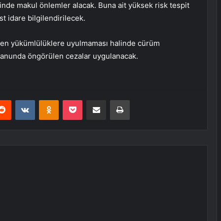
de makul önlemler alacak. Buna ait yüksek risk tespit
 idare bilgilendirilecek.
irilen yükümlülüklere uyulmaması halinde cürüm
 kanunda öngörülen cezalar uygulanacak.
erest
Reddit
VKontakte
Odnoklassniki
Pocket
E-Posta ile paylaş
Yazdır