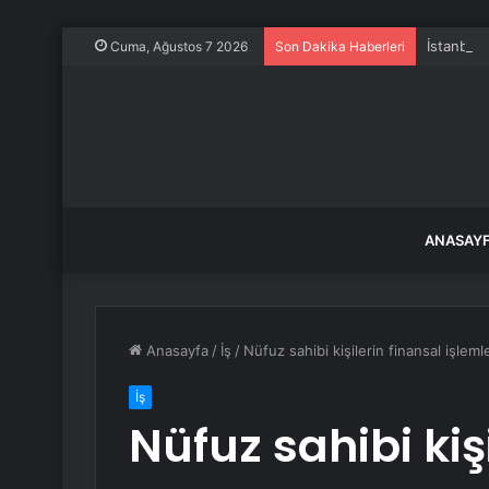
İstanbul’
Cuma, Ağustos 7 2026
Son Dakika Haberleri
ANASAY
Anasayfa
/
İş
/
Nüfuz sahibi kişilerin finansal işlemle
İş
Nüfuz sahibi kiş