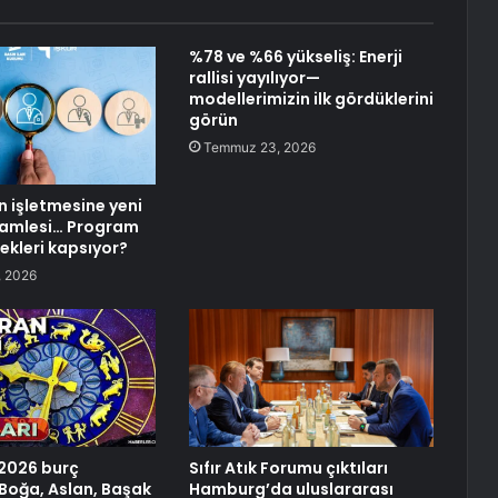
%78 ve %66 yükseliş: Enerji
rallisi yayılıyor—
modellerimizin ilk gördüklerini
görün
Temmuz 23, 2026
n işletmesine yeni
hamlesi… Program
ekleri kapsıyor?
 2026
 2026 burç
Sıfır Atık Forumu çıktıları
 Boğa, Aslan, Başak
Hamburg’da uluslararası