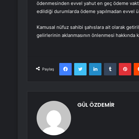
ödenmesinden evvel yahut en geç ödeme vaktin
edildiği durumlarda ödeme yapılmadan evvel üst
Kamusal nüfuz sahibi şahıslara ait olarak get
gelirlerinin aklanmasının önlenmesi hakkında
Facebook
Twitter
LinkedIn
Tumblr
Pint
Paylaş
GÜL ÖZDEMİR