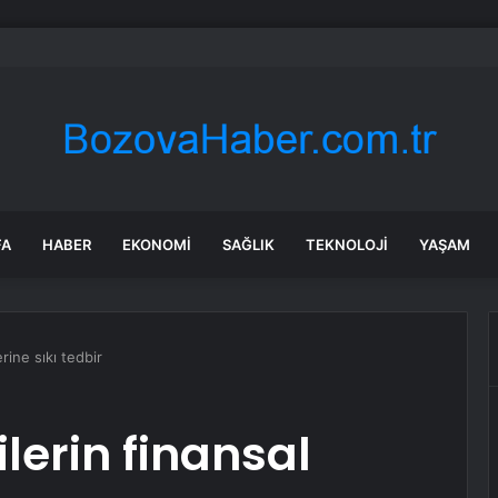
da trafik var mı? SON DAKİKA! 22 Temmuz Çarşamba hangi ilçelerde trafik 
FA
HABER
EKONOMI
SAĞLIK
TEKNOLOJI
YAŞAM
rine sıkı tedbir
ilerin finansal