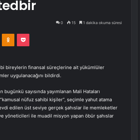
tedbir
0
15
1 dakika okuma süresi
VKontakte
Odnoklassniki
Pocket
i bireylerin finansal süreçlerine ait yükümlüler
mler uygulanacağını bildirdi.
in bugünkü sayısında yayımlanan Mali Hataları
“kamusal nüfuz sahibi kişiler”, seçimle yahut atama
evdi edilen üst seviye gerçek şahıslar ile memleketler
iye yöneticileri ile muadil misyon yapan öbür şahıslar