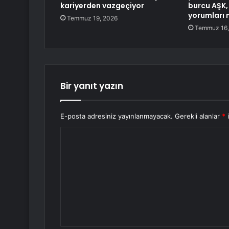
kariyerden vazgeçiyor
burcu AŞK, 
yorumları 
Temmuz 19, 2026
Temmuz 16,
Bir yanıt yazın
E-posta adresiniz yayınlanmayacak.
Gerekli alanlar
*
i
Y
o
r
u
m
*