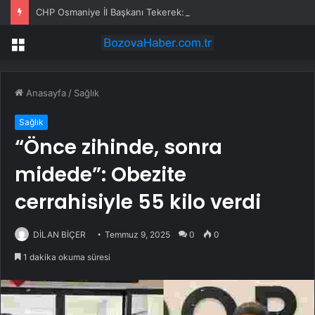
CHP Osmaniye İl Başkanı Tekerek: ‘Adamcılık ve ayrımcılık dönemi bitti’
Menü
Anasayfa
/
Sağlık
Sağlık
“Önce zihinde, sonra
midede”: Obezite
cerrahisiyle 55 kilo verdi
DİLAN BİÇER
Temmuz 9, 2025
0
0
1 dakika okuma süresi