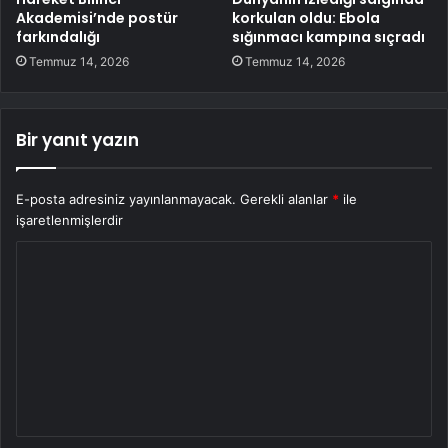
Akademisi’nde postür
korkulan oldu: Ebola
farkındalığı
sığınmacı kampına sıçradı
Temmuz 14, 2026
Temmuz 14, 2026
Bir yanıt yazın
E-posta adresiniz yayınlanmayacak.
Gerekli alanlar
*
ile
işaretlenmişlerdir
Y
o
r
u
m
*