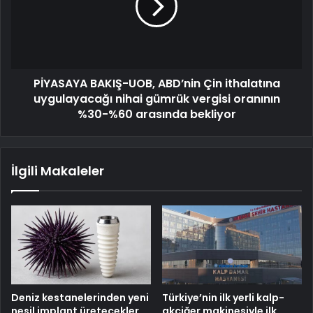
PİYASAYA BAKIŞ-UOB, ABD’nin Çin ithalatına
uygulayacağı nihai gümrük vergisi oranının
%30-%60 arasında bekliyor
İlgili Makaleler
Deniz kestanelerinden yeni
Türkiye’nin ilk yerli kalp-
nesil implant üretecekler
akciğer makinesiyle ilk