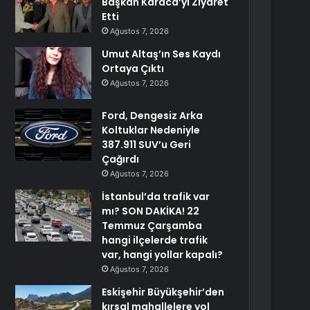
Başkan Karaca’yı Ziyaret
Etti
Ağustos 7, 2026
Umut Altaş’ın Ses Kaydı
Ortaya Çıktı
Ağustos 7, 2026
Ford, Dengesiz Arka
Koltuklar Nedeniyle
387.911 SUV’u Geri
Çağırdı
Ağustos 7, 2026
İstanbul’da trafik var
mı? SON DAKİKA! 22
Temmuz Çarşamba
hangi ilçelerde trafik
var, hangi yollar kapalı?
Ağustos 7, 2026
Eskişehir Büyükşehir’den
kırsal mahallelere yol