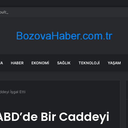
bul’da 128 yeni noktaya daha EDS geliyor
FA
HABER
EKONOMI
SAĞLIK
TEKNOLOJI
YAŞAM
deyi İşgal Etti
 ABD’de Bir Caddeyi