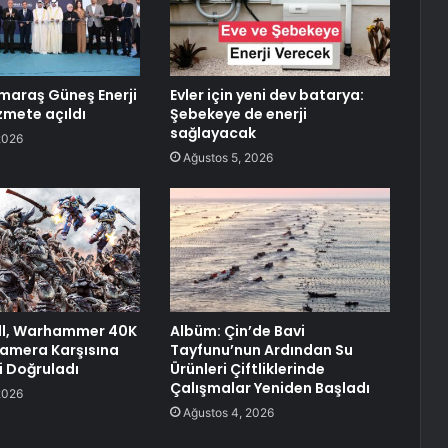
araş Güneş Enerji
Evler için yeni dev batarya:
zmete açıldı
Şebekeye de enerji
sağlayacak
2026
Ağustos 5, 2026
ill, Warhammer 40K
Albüm: Çin’de Bavi
Kamera Karşısına
Tayfunu’nun Ardından Su
 Doğruladı
Ürünleri Çiftliklerinde
Çalışmalar Yeniden Başladı
2026
Ağustos 4, 2026