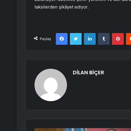
taksilerden şikâyet ediyor.
Facebook
Twitter
LinkedIn
Tumblr
Pint
Paylaş
DİLAN BİÇER