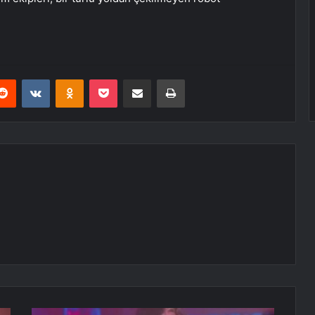
erest
Reddit
VKontakte
Odnoklassniki
Pocket
E-Posta ile paylaş
Yazdır