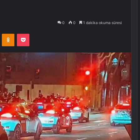
0
0
1 dakika okuma süresi
VKontakte
Odnoklassniki
Pocket