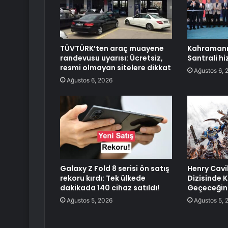
TÜVTÜRK’ten araç muayene
Kahramanm
randevusu uyarısı: Ücretsiz,
Santrali hi
resmi olmayan sitelere dikkat
Ağustos 6, 
Ağustos 6, 2026
Galaxy Z Fold 8 serisi ön satış
Henry Cav
rekoru kırdı: Tek ülkede
Dizisinde 
dakikada 140 cihaz satıldı!
Geçeceğini
Ağustos 5, 2026
Ağustos 5, 