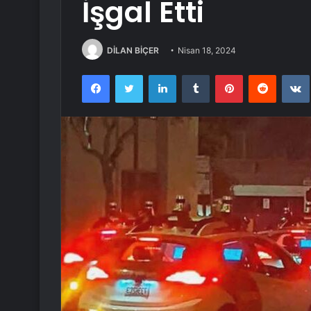
İşgal Etti
DİLAN BİÇER
Nisan 18, 2024
Facebook
Twitter
LinkedIn
Tumblr
Pinterest
Reddit