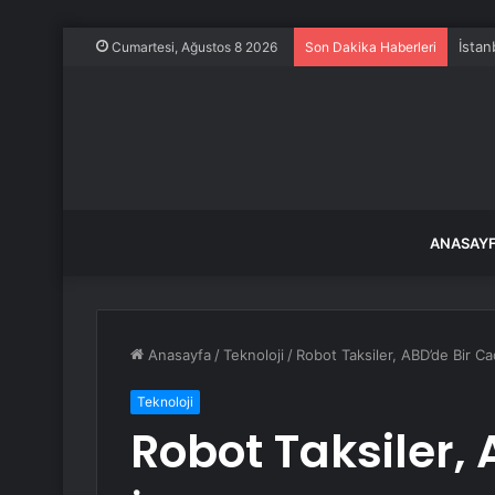
İstan
Cumartesi, Ağustos 8 2026
Son Dakika Haberleri
ANASAY
Anasayfa
/
Teknoloji
/
Robot Taksiler, ABD’de Bir Cad
Teknoloji
Robot Taksiler,