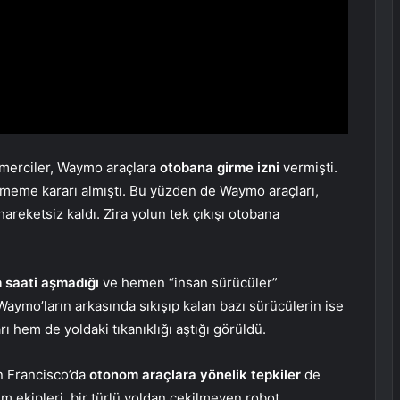
 merciler, Waymo araçlara
otobana girme izni
vermişti.
etmeme kararı almıştı. Bu yüzden de Waymo araçları,
e hareketsiz kaldı. Zira yolun tek çıkışı otobana
 saati aşmadığı
ve hemen “insan sürücüler”
aymo’ların arkasında sıkışıp kalan bazı sürücülerin ise
ı hem de yoldaki tıkanıklığı aştığı görüldü.
n Francisco’da
otonom araçlara yönelik tepkiler
de
um ekipleri, bir türlü yoldan çekilmeyen robot