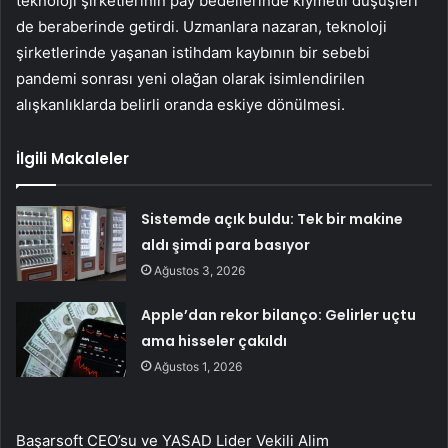
teknoloji şirketlerinin pay bedellerinde kıymetli düşüşleri
de beraberinde getirdi. Uzmanlara nazaran, teknoloji
şirketlerinde yaşanan istihdam kaybının bir sebebi
pandemi sonrası yeni olağan olarak isimlendirilen
alışkanlıklarda belirli oranda eskiye dönülmesi.
İlgili Makaleler
Sistemde açık buldu: Tek bir makine
aldı şimdi para basıyor
Ağustos 3, 2026
Apple’dan rekor bilanço: Gelirler uçtu
ama hisseler çakıldı
Ağustos 1, 2026
Başarsoft CEO’su ve YASAD Lider Vekili Alim