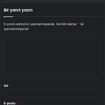
Bir yanıt yazın
E-posta adresiniz yayınlanmayacak.
Gerekli alanlar
*
ile
işaretlenmişlerdir
Y
o
r
u
m
*
Ad
*
E-posta
*