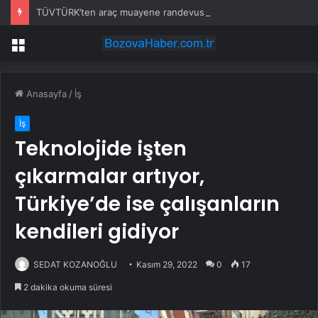
TÜVTÜRK’ten araç muayene randevusu uyarısı: Ücretsiz, resmi olmayan sitelere dikkat
Menü
Anasayfa
/
İş
İş
Teknolojide işten
çıkarmalar artıyor,
Türkiye’de ise çalışanların
kendileri gidiyor
SEDAT KOZANOĞLU
Kasım 29, 2022
0
17
2 dakika okuma süresi