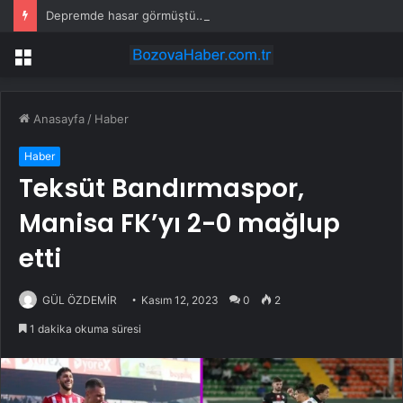
Depremde hasar görmüştü… Malatya Arkeoloji Müzesi yenilendi
Menü
Anasayfa
/
Haber
Haber
Teksüt Bandırmaspor,
Manisa FK’yı 2-0 mağlup
etti
GÜL ÖZDEMİR
Kasım 12, 2023
0
2
1 dakika okuma süresi