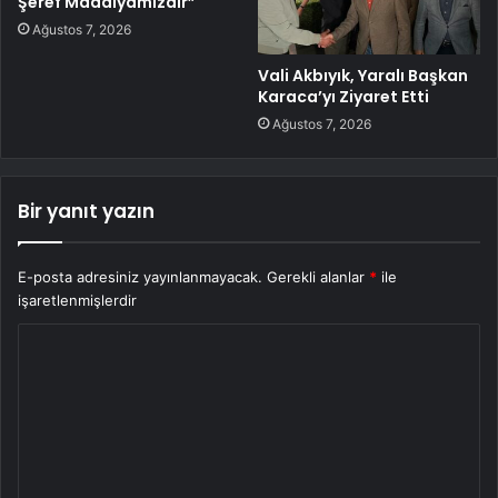
Şeref Madalyamızdır”
Ağustos 7, 2026
Vali Akbıyık, Yaralı Başkan
Karaca’yı Ziyaret Etti
Ağustos 7, 2026
Bir yanıt yazın
E-posta adresiniz yayınlanmayacak.
Gerekli alanlar
*
ile
işaretlenmişlerdir
Y
o
r
u
m