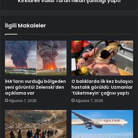
Kırklareli Valisi Turan nikah şahitliği yaptı
İlgili Makaleler
İHA’ların vurduğu bölgeden
O balıklarda ilk kez bulaşıcı
yeni görüntü! Zelenski’den
hastalık görüldü: Uzmanlar
açıklama var
‘tüketmeyin’ çağrısı yaptı
Ağustos 7, 2026
Ağustos 7, 2026