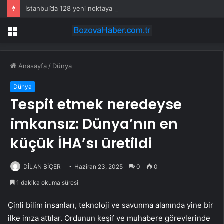
İstanbul’da 128 yeni noktaya daha EDS geliyor
Menü
Anasayfa
/
Dünya
Dünya
Tespit etmek neredeyse
imkansız: Dünya’nın en
küçük İHA’sı üretildi
DİLAN BİÇER
Haziran 23, 2025
0
0
1 dakika okuma süresi
Çinli bilim insanları, teknoloji ve savunma alanında yine bir
ilke imza attılar. Ordunun keşif ve muhabere görevlerinde