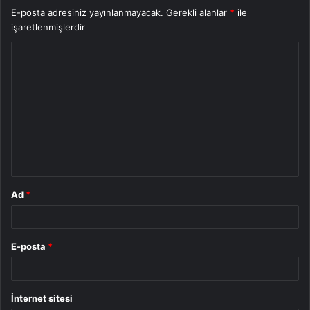
E-posta adresiniz yayınlanmayacak.
Gerekli alanlar
*
ile
işaretlenmişlerdir
Y
o
r
u
m
*
Ad
*
E-posta
*
İnternet sitesi