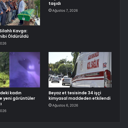
taşıdı
Ağustos 7, 2026
Silahlı Kavga:
hibi Öldürüldü
2026
deki kadın
Beyaz et tesisinde 34 işçi
e yeni görüntüler
kimyasal maddeden etkilendi
ı
Ağustos 6, 2026
2026