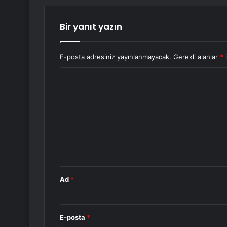
Bir yanıt yazın
E-posta adresiniz yayınlanmayacak.
Gerekli alanlar
*
i
Y
o
r
u
m
*
Ad
*
E-posta
*