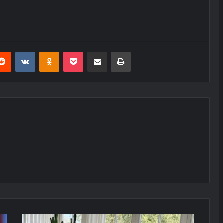
erest
Reddit
VKontakte
Odnoklassniki
Pocket
E-Posta ile paylaş
Yazdır