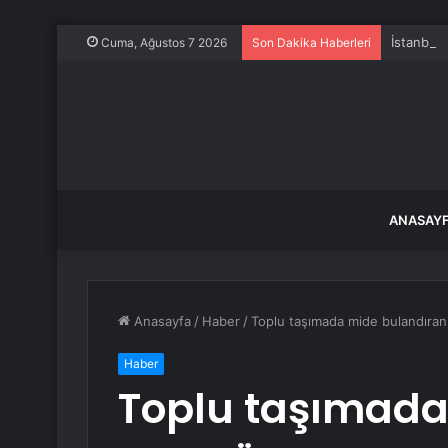
İstanbul’
Cuma, Ağustos 7 2026
Son Dakika Haberleri
ANASAY
Anasayfa
/
Haber
/
Toplu taşımada mide bulandıran 
Haber
Toplu taşımada