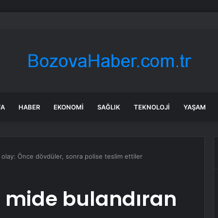
da trafik var mı? SON DAKİKA! 22 Temmuz Çarşamba hangi ilçelerde trafik 
FA
HABER
EKONOMI
SAĞLIK
TEKNOLOJI
YAŞAM
olay: Önce dövdüler, sonra polise teslim ettiler
 mide bulandıran