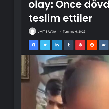
olay: Önce dövd
teslim ettiler
ÜMİT SAVĞA
Temmuz 6, 2026
Facebook
Twitter
LinkedIn
Tumblr
Pinterest
Reddit