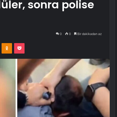
üler, sonra polise
0
0
Bir dakikadan az
VKontakte
Odnoklassniki
Pocket