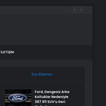
var, hangi yollar kapalı?
İLETIŞIM
Son Eklenen
Ford, Dengesiz Arka
Koltuklar Nedeniyle
387.911 SUV’u Geri