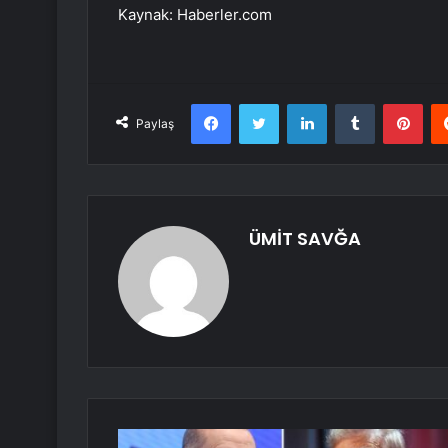
Kaynak: Haberler.com
Facebook
Twitter
LinkedIn
Tumblr
Pint
Paylaş
ÜMİT SAVĞA