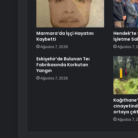
Marmara’da İşçi Hayatını
Hendek’te 
Kaybetti
İşletme Sa
Ağustos 7, 2026
Ağustos 7, 
Eskişehir’de Bulunan Teı
Fabrikasında Korkutan
Yangın
Ağustos 7, 2026
Kağıthane’
cinayetind
ortaya çıkt
Ağustos 7, 