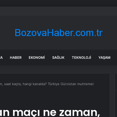
da trafik var mı? SON DAKİKA! 22 Temmuz Çarşamba hangi ilçelerde trafik 
FA
HABER
EKONOMI
SAĞLIK
TEKNOLOJI
YAŞAM
n, saat kaçta, hangi kanalda? Türkiye Gürcistan muhtemel
tan maçı ne zaman,