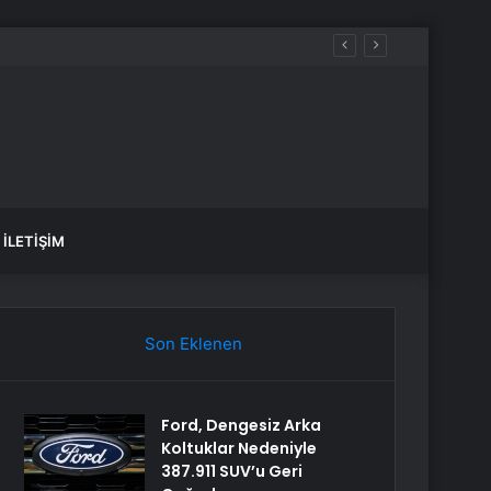
var, hangi yollar kapalı?
İLETIŞIM
Son Eklenen
Ford, Dengesiz Arka
Koltuklar Nedeniyle
387.911 SUV’u Geri