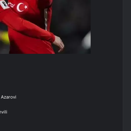
 Azarovi
vili