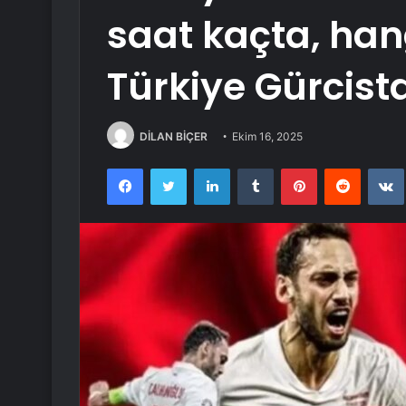
saat kaçta, ha
Türkiye Gürcist
DİLAN BİÇER
Ekim 16, 2025
Facebook
Twitter
LinkedIn
Tumblr
Pinterest
Reddit