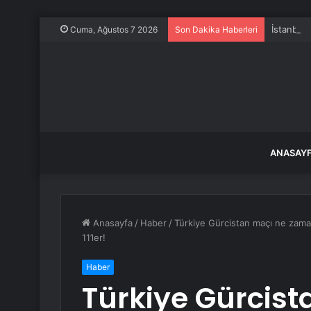
İstanbul’
Cuma, Ağustos 7 2026
Son Dakika Haberleri
ANASAY
Anasayfa
/
Haber
/
Türkiye Gürcistan maçı ne zama
11’ler!
Haber
Türkiye Gürcis