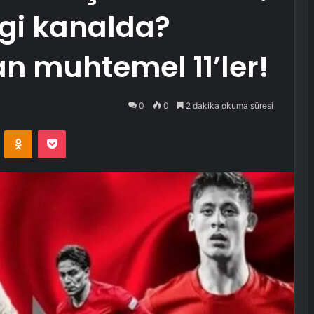
ngi kanalda?
an muhtemel 11’ler!
0
0
2 dakika okuma süresi
VKontakte
Odnoklassniki
Pocket