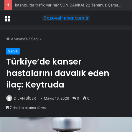
İstanbul’da trafik var mı? SON DAKİKA! 22 Temmuz Çarşamba hangi ilçelerde trafik var, hangi yollar kapalı?
Menü
Anasayfa
/
Sağlık
Sağlık
Türkiye’de kanser
hastalarını davalık eden
ilaç: Keytruda
DİLAN BİÇER
Mayıs 16, 2026
0
0
7 dakika okuma süresi