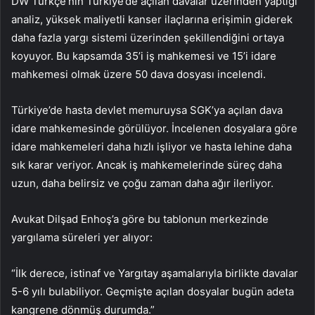
DW Türkçe’nin Türkiye’de açılan davalar üzerinden yaptığı
analiz, yüksek maliyetli kanser ilaçlarına erişimin giderek
daha fazla yargı sistemi üzerinden şekillendiğini ortaya
koyuyor. Bu kapsamda 35’i iş mahkemesi ve 15’i idare
mahkemesi olmak üzere 50 dava dosyası incelendi.
Türkiye’de hasta devlet memuruysa SGK’ya açılan dava
idare mahkemesinde görülüyor. İncelenen dosyalara göre
idare mahkemeleri daha hızlı işliyor ve hasta lehine daha
sık karar veriyor. Ancak iş mahkemelerinde süreç daha
uzun, daha belirsiz ve çoğu zaman daha ağır ilerliyor.
Avukat Dilşad Enhoş’a göre bu tablonun merkezinde
yargılama süreleri yer alıyor:
“İlk derece, istinaf ve Yargıtay aşamalarıyla birlikte davalar
5-6 yılı bulabiliyor. Geçmişte açılan dosyalar bugün adeta
kangrene dönmüş durumda.”