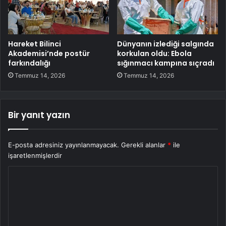
Hareket Bilinci
Dünyanın izlediği salgında
Akademisi’nde postür
korkulan oldu: Ebola
farkındalığı
sığınmacı kampına sıçradı
Temmuz 14, 2026
Temmuz 14, 2026
Bir yanıt yazın
E-posta adresiniz yayınlanmayacak.
Gerekli alanlar
*
ile
işaretlenmişlerdir
Y
o
r
u