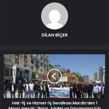
DİLAN BİÇER
HAK-İŞ ve Hizmet-İş Sendikası Mardin’den 1
Mayıs mesajı: “Barış, Adalet ve Dayanışma İçin