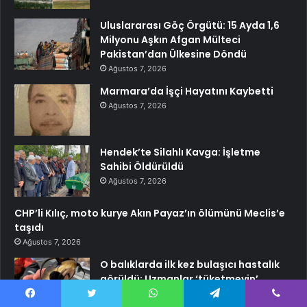
Uluslararası Göç Örgütü: 15 Ayda 1,6
Milyonu Aşkın Afgan Mülteci
Pakistan’dan Ülkesine Döndü
Ağustos 7, 2026
Marmara’da İşçi Hayatını Kaybetti
Ağustos 7, 2026
Hendek’te Silahlı Kavga: İşletme
Sahibi Öldürüldü
Ağustos 7, 2026
CHP’li Kılıç, moto kurye Akın Payaz’ın ölümünü Meclis’e
taşıdı
Ağustos 7, 2026
O balıklarda ilk kez bulaşıcı hastalık
görüldü: Uzmanlar ‘tüketmeyin’
çağrısı yaptı
Facebook
Twitter
WhatsApp
Telegram
Viber