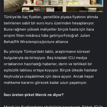
Türkiye’de ilaç fiyatları, genellikle piyasa fiyatının altında
belirlenen sabit bir euro kuru üzerinden hesaplanıyor.
Buna rağmen yüksek maliyetler birçok hasta için ilaca
erişimi fiilen imkânsız hâle getiriyorFotoğraf: Julien
Behal/PA Wire/empics/picture alliance
Bu yönüyle Türkiye’deki tablo, araştırmanın küresel
bulgularıyla da birleşiyor. Beş kıtadaki ICIJ medya
ortaklarının hazırladığı haberler, derin ve tehlikeli bir
eşitsizlik tablosu ortaya koyuyor. Birçok ülkede hastalar
Keytruda’ya ulaşabilmek için dava açıyor. Ancak hepsi
mahkeme kararını görecek kadar uzun yaşamıyor.
İlacı üreten şirket Merck ne diyor?
Merck ise fiyatlandırma stratejisini savunuyor. Şirket, ICIJ’e