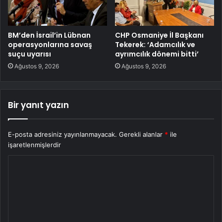
BM’den İsrail’in Lübnan
CHP Osmaniye İl Başkanı
operasyonlarına savaş
Tekerek: ‘Adamcılık ve
suçu uyarısı
ayrımcılık dönemi bitti’
Ağustos 9, 2026
Ağustos 9, 2026
Bir yanıt yazın
E-posta adresiniz yayınlanmayacak.
Gerekli alanlar
*
ile
işaretlenmişlerdir
Y
o
r
u
m