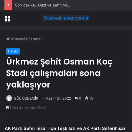
Son dakika…Gazi ve şehit yakınlarına ilişkin kanun teklifi kabul edildi
Menü
Anasayfa
/
Haber
Haber
Ürkmez Şehit Osman Koç
Stadı çalışmaları sona
yaklaşıyor
GÜL ÖZDEMİR
Kasım 21, 2022
0
15
1 dakika okuma süresi
AK Parti Seferihisar İlçe Teşkilatı ve AK Parti Seferihisar