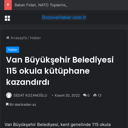
Bakan Fidan, NATO Toplantısına Katıldı
Menü
Anasayfa
/
Haber
Haber
Van Büyükşehir Belediyesi
115 okula kütüphane
kazandırdı
SEDAT KOZANOĞLU
Kasım 20, 2022
0
13
Bir dakikadan az
Van Büyükşehir Belediyesi, kent genelinde 115 okula