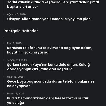
Tarihi kalenin altında keşfedildi: Araştırmacılar şimdi
başka izleri arıyor
Ağustos 5, 2026
Okuyan: Silahlanma yeni Osmanlıcı yayılma planı
Rastgele Haberler
Ekim 9, 2025
Karısının telefonunu televizyona bağlayan adam,
hayatının şokunu yaşadı
Temmuz 19, 2026
Şarkıcı Serkan Kaya’nın korku dolu anları: Kaldığı
otelde yangın çıktı, tüm otel boşaltıldı
Ocak 16, 2026
Gece boyu baş ucunuzda duran telefon, bakın size
neler yapıyor…
Mayıs 15, 2026
Bursa Osmangazi’den gençlere lezzet ve kültür
yolculuğu