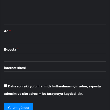
u
m
*
Ad
*
E-posta
*
İnternet sitesi
Daha sonraki yorumlarımda kullanılması için adım, e-posta
adresim ve site adresim bu tarayıcıya kaydedilsin.