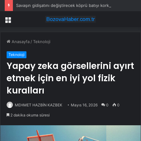
Savaşın gidişatını değiştirecek köprü batıyı korkuttu
Menü
Anasayfa
/
Teknoloji
Teknoloji
Yapay zeka görsellerini ayırt
etmek için en iyi yol fizik
kuralları
MEHMET HAZBİN KAZBEK
Mayıs 16, 2026
0
0
2 dakika okuma süresi