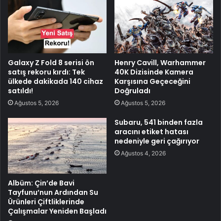
Galaxy Z Fold 8 serisi ön
Henry Cavill, Warhammer
satış rekoru kırdı: Tek
40K Dizisinde Kamera
ülkede dakikada 140 cihaz
Karşısına Geçeceğini
satıldı!
Doğruladı
Ağustos 5, 2026
Ağustos 5, 2026
Subaru, 541 binden fazla
aracını etiket hatası
nedeniyle geri çağırıyor
Ağustos 4, 2026
Albüm: Çin’de Bavi
Tayfunu’nun Ardından Su
Ürünleri Çiftliklerinde
Çalışmalar Yeniden Başladı