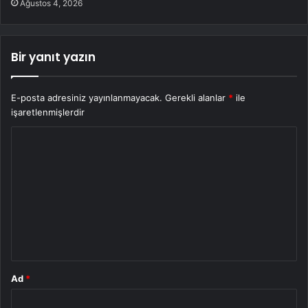
Ağustos 4, 2026
Bir yanıt yazın
E-posta adresiniz yayınlanmayacak.
Gerekli alanlar
*
ile
işaretlenmişlerdir
Y
o
r
u
m
*
Ad
*