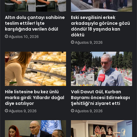
Altın dolu çantayı sahibine
Eski sevgilisini erkek
teslim ettiler! İşte
arkadaşıyla görünce gözü
karşılığında verilen ödül
döndü! 18 yaşında kan
döktü
Ağustos 10, 2026
Ağustos 9, 2026
Hile listesine bu kez ünlü
Vali Davut Gül, Kurban
marka girdi: Yıllardır doğal
Bayramı öncesi Edirnekapı
diye satılıyor
Şehitliği’ni ziyaret etti
Ağustos 9, 2026
Ağustos 9, 2026