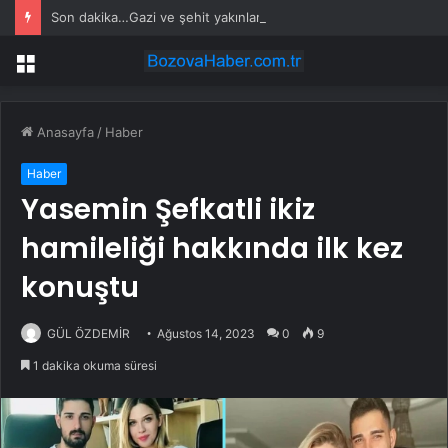
Son dakika…Gazi ve şehit yakınlarına ilişkin kanun teklifi kabul edildi
Menü
Anasayfa
/
Haber
Haber
Yasemin Şefkatli ikiz
hamileliği hakkında ilk kez
konuştu
GÜL ÖZDEMİR
Ağustos 14, 2023
0
9
1 dakika okuma süresi