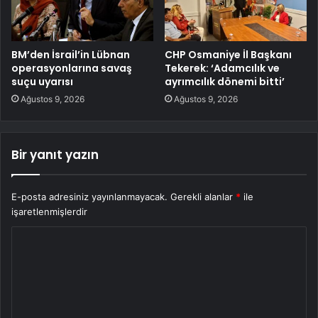
BM’den İsrail’in Lübnan
CHP Osmaniye İl Başkanı
operasyonlarına savaş
Tekerek: ‘Adamcılık ve
suçu uyarısı
ayrımcılık dönemi bitti’
Ağustos 9, 2026
Ağustos 9, 2026
Bir yanıt yazın
E-posta adresiniz yayınlanmayacak.
Gerekli alanlar
*
ile
işaretlenmişlerdir
Y
o
r
u