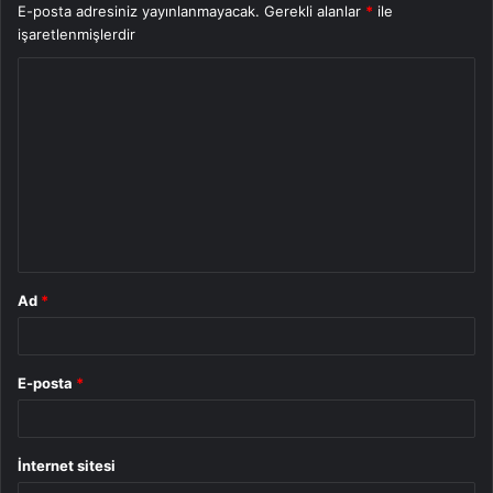
E-posta adresiniz yayınlanmayacak.
Gerekli alanlar
*
ile
işaretlenmişlerdir
Y
o
r
u
m
*
Ad
*
E-posta
*
İnternet sitesi