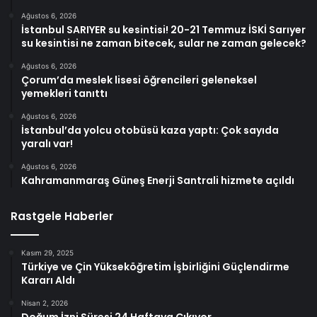
Ağustos 6, 2026
İstanbul SARIYER su kesintisi! 20-21 Temmuz İSKİ Sarıyer
su kesintisi ne zaman bitecek, sular ne zaman gelecek?
Ağustos 6, 2026
Çorum’da meslek lisesi öğrencileri geleneksel
yemekleri tanıttı
Ağustos 6, 2026
İstanbul’da yolcu otobüsü kaza yaptı: Çok sayıda
yaralı var!
Ağustos 6, 2026
Kahramanmaraş Güneş Enerji Santrali hizmete açıldı
Rastgele Haberler
Kasım 29, 2025
Türkiye ve Çin Yükseköğretim İşbirliğini Güçlendirme
Kararı Aldı
Nisan 2, 2026
Doğum İzni Süresi 24 Haftaya Çıkıyor