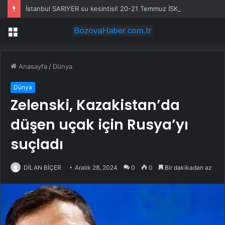
İstanbul SARIYER su kesintisi! 20-21 Temmuz İSKİ Sarıyer su kesintisi ne zaman bitecek, sular ne zaman gelecek?
Menü
Anasayfa
/
Dünya
Dünya
Zelenski, Kazakistan’da
düşen uçak için Rusya’yı
suçladı
DİLAN BİÇER
Aralık 28, 2024
0
0
Bir dakikadan az