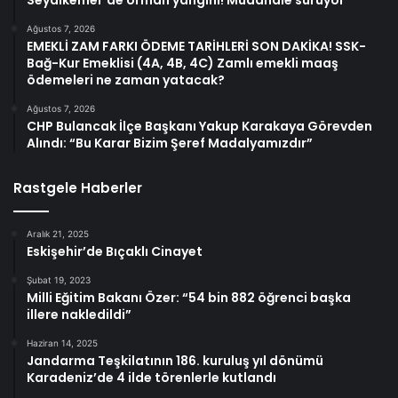
Seydikemer’de orman yangını! Müdahale sürüyor
Ağustos 7, 2026
EMEKLİ ZAM FARKI ÖDEME TARİHLERİ SON DAKİKA! SSK-
Bağ-Kur Emeklisi (4A, 4B, 4C) Zamlı emekli maaş
ödemeleri ne zaman yatacak?
Ağustos 7, 2026
CHP Bulancak İlçe Başkanı Yakup Karakaya Görevden
Alındı: “Bu Karar Bizim Şeref Madalyamızdır”
Rastgele Haberler
Aralık 21, 2025
Eskişehir’de Bıçaklı Cinayet
Şubat 19, 2023
Milli Eğitim Bakanı Özer: “54 bin 882 öğrenci başka
illere nakledildi”
Haziran 14, 2025
Jandarma Teşkilatının 186. kuruluş yıl dönümü
Karadeniz’de 4 ilde törenlerle kutlandı