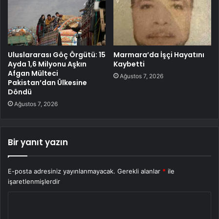
Uluslararası Göç Örgütü: 15
Marmara’da İşçi Hayatını
Ayda 1,6 Milyonu Aşkın
Kaybetti
Afgan Mülteci
Ağustos 7, 2026
Pakistan’dan Ülkesine
Döndü
Ağustos 7, 2026
Bir yanıt yazın
E-posta adresiniz yayınlanmayacak.
Gerekli alanlar
*
ile
işaretlenmişlerdir
Y
o