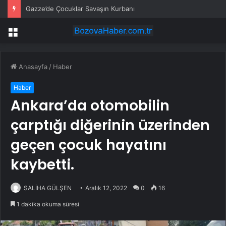
Gazze’de Çocuklar Savaşın Kurbanı
Menü
Anasayfa
/
Haber
Haber
Ankara’da otomobilin
çarptığı diğerinin üzerinden
geçen çocuk hayatını
kaybetti.
SALİHA GÜLŞEN
Aralık 12, 2022
0
16
1 dakika okuma süresi