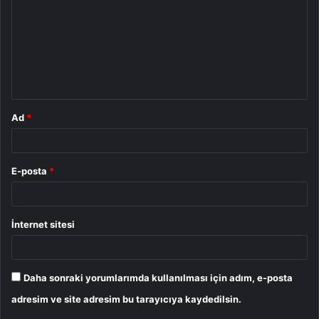
r
u
m
*
Ad
*
E-posta
*
İnternet sitesi
Daha sonraki yorumlarımda kullanılması için adım, e-posta
adresim ve site adresim bu tarayıcıya kaydedilsin.