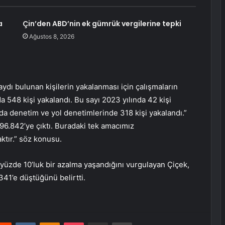
a
Çin’den ABD’nin ek gümrük vergilerine tepki
Ağustos 8, 2026
ydı bulunan kişilerin yakalanması için çalışmaların
a 548 kişi yakalandı. Bu sayı 2023 yılında 42 kişi
nda denetim ve yol denetimlerinde 318 kişi yakalandı.”
396.842’ye çıktı. Buradaki tek amacımız
ktır.” söz konusu.
a yüzde 10’luk bir azalma yaşandığını vurgulayan Çiçek,
41’e düştüğünü belirtti.
erest
Reddit
VKontakte
Odnoklassniki
Pocket
E-Posta ile paylaş
Yazdır