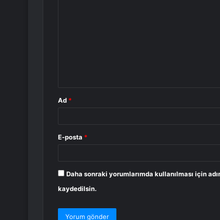
o
r
u
m
*
Ad
*
E-posta
*
Daha sonraki yorumlarımda kullanılması için adı
kaydedilsin.