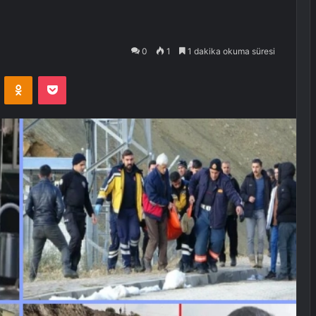
0
1
1 dakika okuma süresi
VKontakte
Odnoklassniki
Pocket