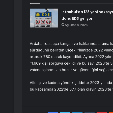
İstanbul’da 128 yeni noktay
daha EDS geliyor
Ağustos 8, 2026
Ardahan’da suça karışan ve haklarında arama ka
sürdüğünü belirten Çiçek, “İlimizde 2022 yılınd
artarak 780 olarak kaydedildi. Ayrıca 2022 yılı
“1.669 kişi sorguya çekildi ve bu sayı 2023’te 
vatandaşlarımızın huzur ve güvenliğini sağlama
Aile içi ve kadına yönelik şiddette 2023 yılınd
bu kapsamda 2022’de 377 olan olayın 2023’te 3
Facebook
Twitter
LinkedIn
Tumblr
Pint