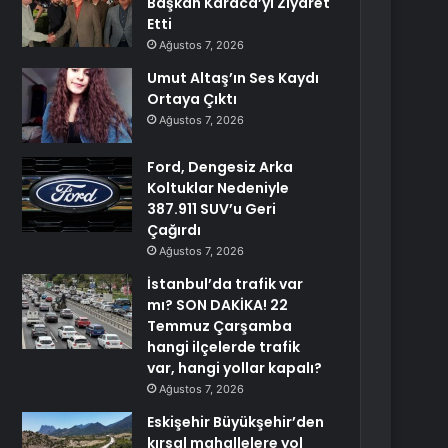
Başkan Karaca’yı Ziyaret
Etti
Ağustos 7, 2026
Umut Altaş’ın Ses Kaydı
Ortaya Çıktı
Ağustos 7, 2026
Ford, Dengesiz Arka
Koltuklar Nedeniyle
387.911 SUV’u Geri
Çağırdı
Ağustos 7, 2026
İstanbul’da trafik var
mı? SON DAKİKA! 22
Temmuz Çarşamba
hangi ilçelerde trafik
var, hangi yollar kapalı?
Ağustos 7, 2026
Eskişehir Büyükşehir’den
kırsal mahallelere yol