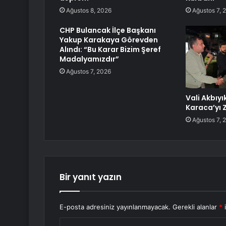
Ağustos 8, 2026
Ağustos 7, 
CHP Bulancak İlçe Başkanı
Yakup Karakaya Görevden
Alındı: “Bu Karar Bizim Şeref
Madalyamızdır”
Ağustos 7, 2026
Vali Akbıyı
Karaca’yı Z
Ağustos 7, 
Bir yanıt yazın
E-posta adresiniz yayınlanmayacak.
Gerekli alanlar
*
i
Y