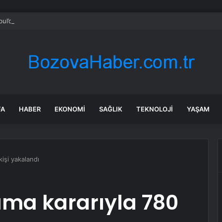
bul’da 128 yeni noktaya daha EDS geliyor
FA
HABER
EKONOMI
SAĞLIK
TEKNOLOJI
YAŞAM
işi yakalandı
ma kararıyla 780