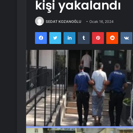
kişi yakalandı
SEDAT KOZANOĞLU
Ocak 16, 2024
Facebook
Twitter
LinkedIn
Tumblr
Pinterest
Reddit