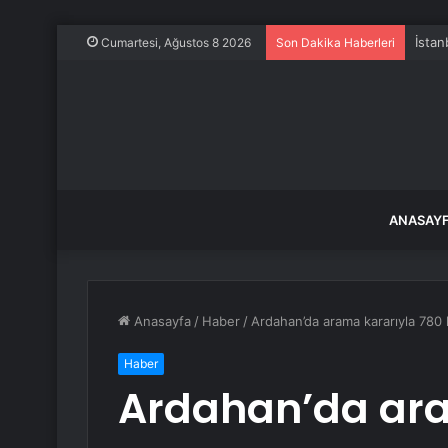
İstan
Cumartesi, Ağustos 8 2026
Son Dakika Haberleri
ANASAY
Anasayfa
/
Haber
/
Ardahan’da arama kararıyla 780 k
Haber
Ardahan’da ara