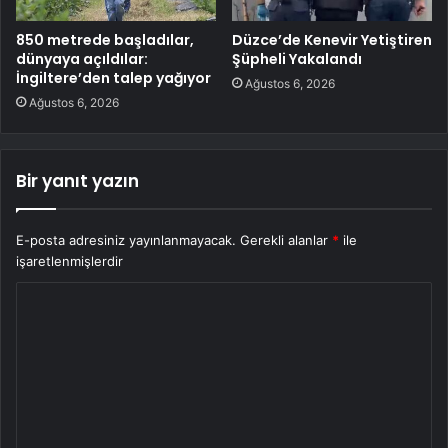
850 metrede başladılar,
Düzce’de Kenevir Yetiştiren
dünyaya açıldılar:
Şüpheli Yakalandı
İngiltere’den talep yağıyor
Ağustos 6, 2026
Ağustos 6, 2026
Bir yanıt yazın
E-posta adresiniz yayınlanmayacak.
Gerekli alanlar
*
ile
işaretlenmişlerdir
Y
o
r
u
m
*