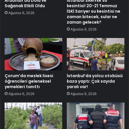
Ardahan’da Dolu ve
İstanbul SARIYER su
Sağanak Etkili Oldu
kesintisi! 20-21 Temmuz
İSKİ Sarıyer su kesintisi ne
Ağustos 6, 2026
zaman bitecek, sular ne
zaman gelecek?
Ağustos 6, 2026
Çorum’da meslek lisesi
İstanbul’da yolcu otobüsü
öğrencileri geleneksel
kaza yaptı: Çok sayıda
yemekleri tanıttı
yaralı var!
Ağustos 6, 2026
Ağustos 6, 2026