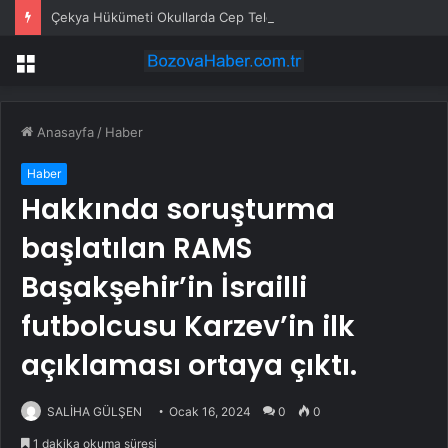
Çekya Hükümeti Okullarda Cep Telefonu Yasağını Onayladı
Menü
Anasayfa
/
Haber
Haber
Hakkında soruşturma
başlatılan RAMS
Başakşehir’in İsrailli
futbolcusu Karzev’in ilk
açıklaması ortaya çıktı.
SALİHA GÜLŞEN
Ocak 16, 2024
0
0
1 dakika okuma süresi