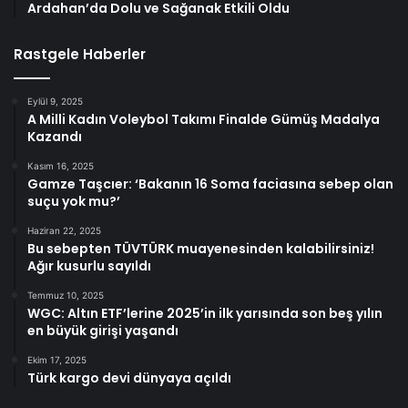
Ardahan’da Dolu ve Sağanak Etkili Oldu
Rastgele Haberler
Eylül 9, 2025
A Milli Kadın Voleybol Takımı Finalde Gümüş Madalya
Kazandı
Kasım 16, 2025
Gamze Taşcıer: ‘Bakanın 16 Soma faciasına sebep olan
suçu yok mu?’
Haziran 22, 2025
Bu sebepten TÜVTÜRK muayenesinden kalabilirsiniz!
Ağır kusurlu sayıldı
Temmuz 10, 2025
WGC: Altın ETF’lerine 2025’in ilk yarısında son beş yılın
en büyük girişi yaşandı
Ekim 17, 2025
Türk kargo devi dünyaya açıldı