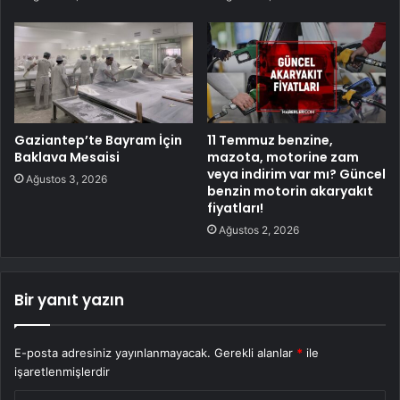
Gaziantep’te Bayram İçin
11 Temmuz benzine,
Baklava Mesaisi
mazota, motorine zam
veya indirim var mı? Güncel
Ağustos 3, 2026
benzin motorin akaryakıt
fiyatları!
Ağustos 2, 2026
Bir yanıt yazın
E-posta adresiniz yayınlanmayacak.
Gerekli alanlar
*
ile
işaretlenmişlerdir