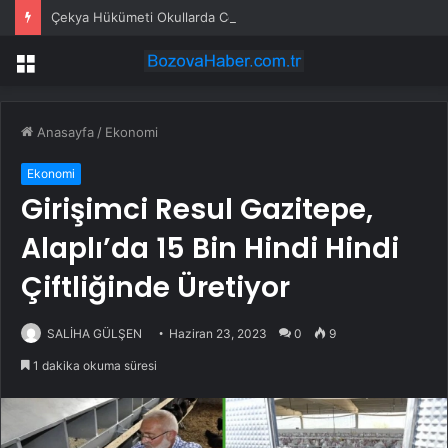
Çekya Hükümeti Okullarda Cep Telefonu Yasağını Onayladı
Menü
Anasayfa
/
Ekonomi
Ekonomi
Girişimci Resul Gazitepe,
Alaplı’da 15 Bin Hindi Hindi
Çiftliğinde Üretiyor
SALİHA GÜLŞEN
Haziran 23, 2023
0
9
1 dakika okuma süresi