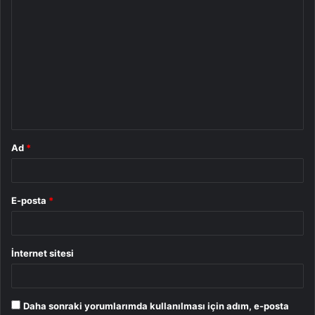
Y
o
r
u
m
*
Ad
*
E-posta
*
İnternet sitesi
Daha sonraki yorumlarımda kullanılması için adım, e-posta