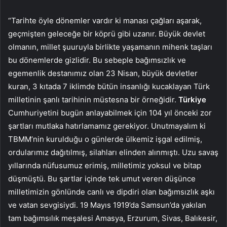
“Tarihte öyle dönemler vardır ki manası çağları aşarak,
geçmişten geleceğe bir köprü gibi uzanır. Büyük devlet
olmanın, millet şuuruyla birlikte yaşamanın mihenk taşları
bu dönemlerde gizlidir. Bu sebeple bağımsızlık ve
egemenlik destanımız olan 23 Nisan, büyük devletler
kuran, 3 kıtada 7 iklimde bütün insanlığı kucaklayan Türk
milletinin şanlı tarihinin müstesna bir örneğidir.
Türkiye
Cumhuriyetini bugün anlayabilmek için 104 yıl önceki zor
şartları mutlaka hatırlamamız gerekiyor. Unutmayalım ki
TBMM’nin kurulduğu o günlerde ülkemiz işgal edilmiş,
ordularımız dağıtılmış, silahları elinden alınmıştı. Uzu savaş
yıllarında nüfusumuz erimiş, milletimiz yoksul ve bitap
düşmüştü. Bu şartlar içinde tek umut veren düşünce
milletimizin gönlünde canlı ve dipdiri olan bağımsızlık aşkı
ve vatan sevgisiydi. 19 Mayıs 1919’da Samsun’da yakılan
tam bağımsılık meşalesi Amasya, Erzurum, Sivas, Balıkesir,