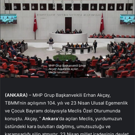
(ANKARA)
– MHP Grup Başkanvekili Erhan Akçay,
TBMM’nin açılışının 104. yılı ve 23 Nisan Ulusal Egemenlik
ve Çocuk Bayramı dolayısıyla Meclis Özel Oturumunda
konuştu. Akçay, ”
Ankara
‘da açılan Meclis, yurdumuzun
üstündeki kara bulutları dağıtmış, umutsuzluğu ve
karamsarlığı silip atmıştır. 23 Nisan millet iradesinin devlet