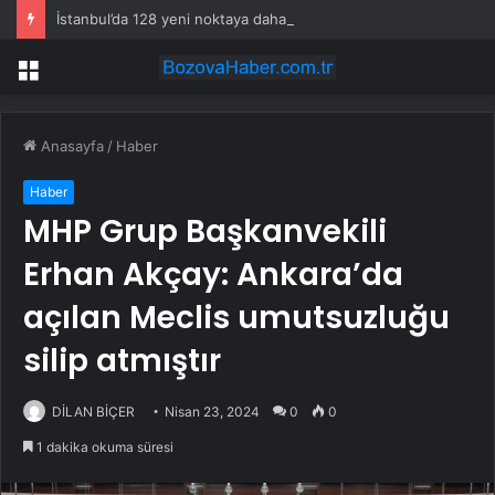
İstanbul’da 128 yeni noktaya daha EDS geliyor
Menü
Anasayfa
/
Haber
Haber
MHP Grup Başkanvekili
Erhan Akçay: Ankara’da
açılan Meclis umutsuzluğu
silip atmıştır
DİLAN BİÇER
Nisan 23, 2024
0
0
1 dakika okuma süresi