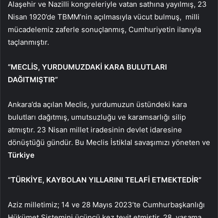
Alaşehir ve Nazilli kongreleriyle vatan sathına yayılmış, 23
Nisan 1920’de TBMM’nin açılmasıyla vücut bulmuş, milli
mücadelemiz zaferle sonuçlanmış, Cumhuriyetin ilanıyla
taçlanmıştır.
“MECLİS, YURDUMUZDAKİ KARA BULUTLARI
DAĞITMIŞTIR”
Ankara’da açılan Meclis, yurdumuzun üstündeki kara
bulutları dağıtmış, umutsuzluğu ve karamsarlığı silip
atmıştır. 23 Nisan millet iradesinin devlet idaresine
dönüştüğü gündür. Bu Meclis İstiklal savaşımızı yöneten ve
Türkiye
“TÜRKİYE, KAYBOLAN YILLARINI TELAFİ ETMEKTEDİR”
Aziz milletimiz; 14 ve 28 Mayıs 2023’te Cumhurbaşkanlığı
Hükümet Sistemini üçüncü kez teyit etmiştir. 28. yasama