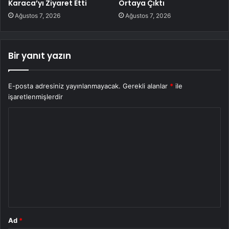
Karaca’yı Ziyaret Etti
Ortaya Çıktı
Ağustos 7, 2026
Ağustos 7, 2026
Bir yanıt yazın
E-posta adresiniz yayınlanmayacak.
Gerekli alanlar
*
ile
işaretlenmişlerdir
Y
o
r
u
m
*
Ad
*