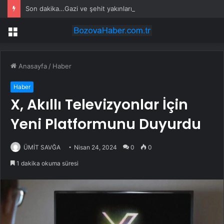
Son dakika…Gazi ve şehit yakınlarına ilişkin kanun teklifi kabul edildi
Menü
Anasayfa
/
Haber
Haber
X, Akıllı Televizyonlar İçin
Yeni Platformunu Duyurdu
ÜMİT SAVĞA
Nisan 24, 2024
0
0
1 dakika okuma süresi