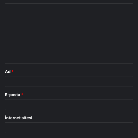
Y
o
r
u
m
*
Ad
*
E-posta
*
İnternet sitesi