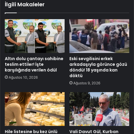
İlgili Makaleler
Altın dolu çantayı sahibine
Eski sevgilisini erkek
teslim ettiler! İşte
arkadaşıyla görünce gözü
karşılığında verilen ödül
döndü! 18 yaşında kan
döktü
Ağustos 10, 2026
Ağustos 9, 2026
Hile listesine bu kez ünlü
Vali Davut Gül, Kurban