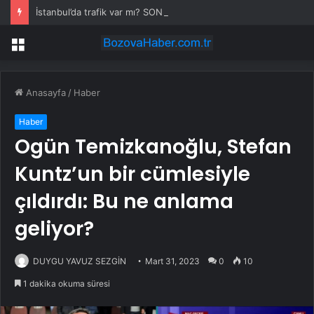
İstanbul’da trafik var mı? SON DAKİKA! 22 Temmuz Çarşamba hangi ilçelerde trafik var, hangi yollar kapalı?
Menü
Anasayfa
/
Haber
Haber
Ogün Temizkanoğlu, Stefan
Kuntz’un bir cümlesiyle
çıldırdı: Bu ne anlama
geliyor?
DUYGU YAVUZ SEZGİN
Mart 31, 2023
0
10
1 dakika okuma süresi