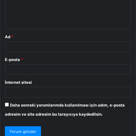
u
m
*
Ad
*
E-posta
*
İnternet sitesi
Daha sonraki yorumlarımda kullanılması için adım, e-posta
adresim ve site adresim bu tarayıcıya kaydedilsin.