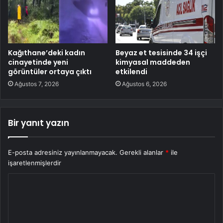
Kağıthane’deki kadın
Beyaz et tesisinde 34 işçi
cinayetinde yeni
kimyasal maddeden
görüntüler ortaya çıktı
etkilendi
Ağustos 7, 2026
Ağustos 6, 2026
Bir yanıt yazın
E-posta adresiniz yayınlanmayacak.
Gerekli alanlar
*
ile
işaretlenmişlerdir
Y
o
r