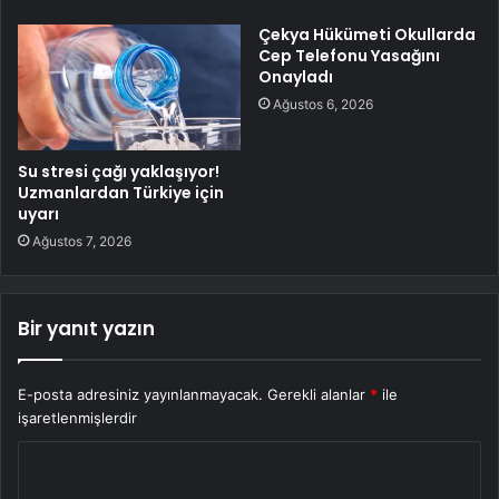
Çekya Hükümeti Okullarda
Cep Telefonu Yasağını
Onayladı
Ağustos 6, 2026
Su stresi çağı yaklaşıyor!
Uzmanlardan Türkiye için
uyarı
Ağustos 7, 2026
Bir yanıt yazın
E-posta adresiniz yayınlanmayacak.
Gerekli alanlar
*
ile
işaretlenmişlerdir
Y
o