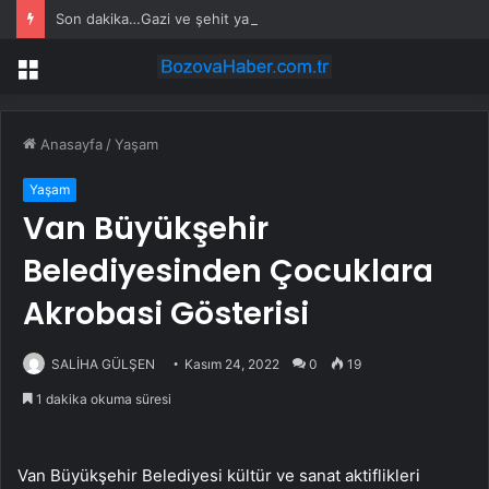
Son dakika…Gazi ve şehit yakınlarına ilişkin kanun teklifi kabul edildi
Menü
Anasayfa
/
Yaşam
Yaşam
Van Büyükşehir
Belediyesinden Çocuklara
Akrobasi Gösterisi
SALİHA GÜLŞEN
Kasım 24, 2022
0
19
1 dakika okuma süresi
Van Büyükşehir Belediyesi kültür ve sanat aktiflikleri