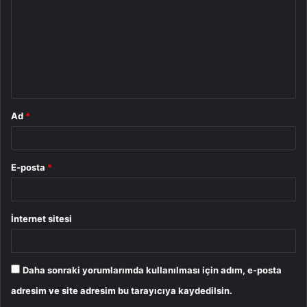
r
u
m
*
Ad
*
E-posta
*
İnternet sitesi
Daha sonraki yorumlarımda kullanılması için adım, e-posta
adresim ve site adresim bu tarayıcıya kaydedilsin.