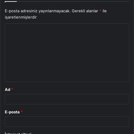
E-posta adresiniz yayınlanmayacak.
Gerekli alanlar
*
ile
işaretlenmişlerdir
Y
o
r
u
m
*
Ad
*
E-posta
*