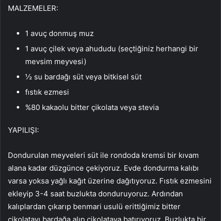
MALZEMELER:
1 avuç donmuş muz
1 avuç çilek veya ahududu (seçtiğiniz herhangi bir
mevsim meyvesi)
½ su bardağı süt veya bitkisel süt
fıstık ezmesi
%80 kakaolu bitter çikolata veya stevia
YAPILIŞI:
Dondurulan meyveleri süt ile rondoda kremsi bir kıvam
alana kadar düzgünce çekiyoruz. Evde dondurma kalıbı
varsa yoksa yağlı kağıt üzerine dağıtıyoruz. Fıstık ezmesini
ekleyip 3-4 saat buzlukta donduruyoruz. Ardından
kalıplardan çıkarıp benmari usulü erittiğimiz bitter
çikolatayı bardağa alıp çikolataya batırıyoruz. Buzlukta bir