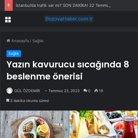
İstanbul’da trafik var mı? SON DAKİKA! 22 Temmuz Çarşamba hangi ilçelerde trafik var, hangi yollar kapalı?
Menü
Anasayfa
/
Sağlık
Sağlık
Yazın kavurucu sıcağında 8
beslenme önerisi
GÜL ÖZDEMİR
Temmuz 23, 2023
0
19
3 dakika okuma süresi