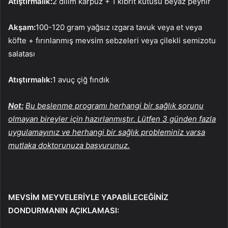
Atıştırmalık:
2 dilim karpuz + 1 kibrit kutusu beyaz peynir
Akşam:
100-120 gram yağsız ızgara tavuk veya et veya
köfte + fırınlanmış mevsim sebzeleri veya çilekli semizotu
salatası
Atıştırmalık:
1 avuç çiğ fındık
Not:
Bu beslenme programı herhangi bir sağlık sorunu
olmayan bireyler için hazırlanmıştır. Lütfen 3 günden fazla
uygulamayınız ve herhangi bir sağlık probleminiz varsa
mutlaka doktorunuza başvurunuz.
MEVSİM MEYVELERİYLE YAPABİLECEĞİNİZ
DONDURMANIN AÇIKLAMASI: