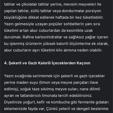
tatlılar ve çikolatalı tatlılar yerine, mevsim meyveleri ile
yapılan tatlılar, sütlü tatlılar veya dondurmalar porsiyon
büyüklüğüne dikkat edilerek haftada bir kez tüketilebilir.
Yazın gelmesiyle uzayan popüler sohbetlerin yanı sıra
tüketimi artan abur cuburlardan da kesinlikle uzak
durulmalı. Rafine karbonhidratlar ve sağlıksız yağlar içeren
bu işlenmiş ürünlerin yüksek kalorili ölçümlerine ek olarak,
abur cuburların aşırı tüketimi kilo alımına neden olabilir.
4. Şekerli ve Gazlı Kalorili İçeceklerden Kaçının
Yazın sıcağında serinlemek için şekerli ve gazlı içecekler
yerine maden suyu (limon veya meyve parçaları ilave
edilmiş), soğuk taze sıkılmış meyve suları, nane dilimli
ayran ve tatlandırıcılı limonata tercih edebilirsiniz.
Diyetinize yoğurt, kefir ve kombucha gibi fermente gıdaları
eklemenizde fayda var; Çünkü yeterli ve dengeli beslenme